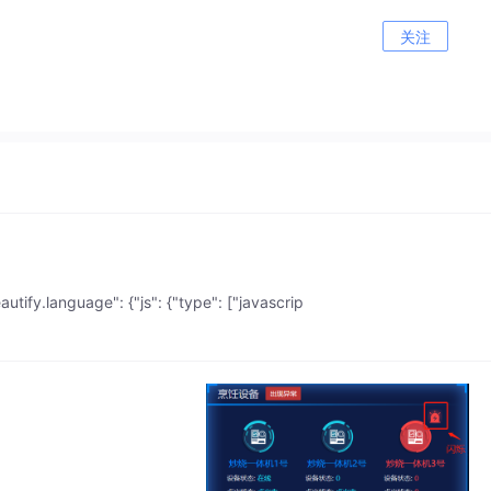
关注
guage": {"js": {"type": ["javascrip