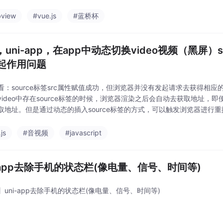
view
#vue.js
#蓝桥杯
，uni-app，在app中动态切换video视频（黑屏）s
起作用问题
看：source标签src属性赋值成功，但浏览器并没有发起请求去获得相
video中存在source标签的时候，浏览器渲染之后会自动去获取地址，
取地址。但是通过动态的插入source标签的方式，可以触发浏览器进行
播放。那就搞一个computed计算属性吧computed: {// 计算属性的 ge
js
#音视频
#javascript
i-app去除手机的状态栏(像电量、信号、时间等)
】uni-app去除手机的状态栏(像电量、信号、时间等)