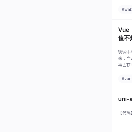
#web
Vue
值不
调试中
来：当
再去获
文件进行
#vue.
un
【代码