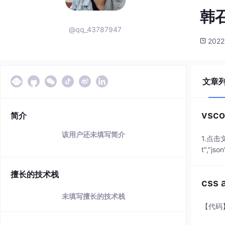
韩
@qq_43787947
2022
文章
vsc
简介
该用户还未填写简介
1.点击文
t","json
擅长的技术栈
css
未填写擅长的技术栈
【代码】