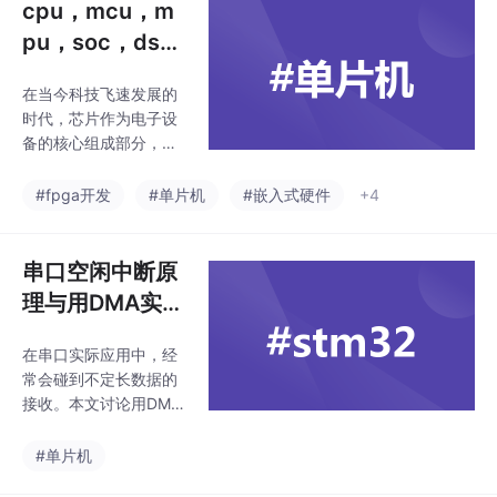
cpu，mcu，m
pu，soc，ds
p，fpga是什么
在当今科技飞速发展的
及其之间的关系
时代，芯片作为电子设
备的核心组成部分，其
种类繁多且功能各异。
了解不同类型芯片的特
#fpga开发
#单片机
#嵌入式硬件
+4
点、应用场景以及它们
之间的相互关系，对于
电子工程师、科技爱好
串口空闲中断原
者以及相关行业从业者
理与用DMA实现
来说至关重要。以下是
不定长数据接收
关于 CPU、MCU、MP
在串口实际应用中，经
（STM32F4）
U、SoC、DSP、FPGA
常会碰到不定长数据的
的详细解析及其相互关
接收。本文讨论用DMA
系，结合核心特性与典
+串口的空闲中断，实
型应用场景。
现不定长数据接收。
#单片机