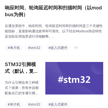
响应时间、轮询延迟时间和扫描时间（以mod
bus为例）
在通信系统中，响应时间、轮询延迟时间和扫描时间是三个关键性
能指标，直接影响通信效率和可靠性。以下结合Modbus协议特性
及实际应用场景进行详细解释。。
#单片机
#stm32
#嵌入式硬件
+1
STM32引脚模
式（默认，复
用，重映射）详
为什么引脚会有三种模
解与例程（基于
式？猜测：所有外设都
STM32F10x系
配备自己的专属引脚，
列）
会导致引脚利用率过
低，成本也会上升。单
#单片机
#stm32
#嵌入式硬件