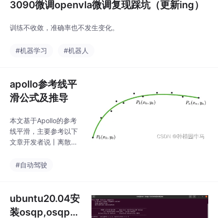
3090微调openvla微调复现踩坑（更新ing）
训练不收敛，准确率也不发生变化。
#机器学习
#机器人
apollo参考线平
滑公式及推导
本文基于Apollo的参考
线平滑，主要参考以下
文章开发者说丨离散点
曲线平滑原理决策规划
算法二：生成参考线具
#自动驾驶
体的c++代码实现可以
参考apollo参考线平滑
部分。
ubuntu20.04安
装osqp,osqpei