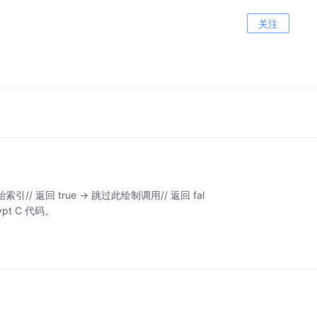
关注
x, // 起始索引// 返回 true → 跳过此绘制调用// 返回 fal
pt C 代码。