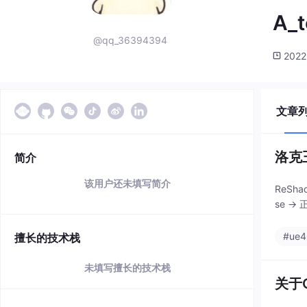
A_t
@qq_36394394
2022
文章
洛克
简介
该用户还未填写简介
ReShad
se →
#ue4
擅长的技术栈
未填写擅长的技术栈
关于