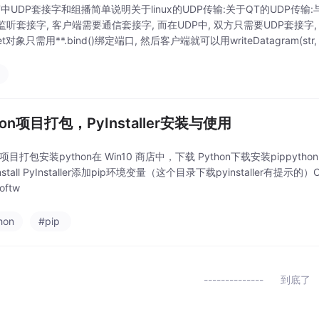
中UDP套接字和组播简单说明关于linux的UDP传输:关于QT的UDP传输
监听套接字, 客户端需要通信套接字, 而在UDP中, 双方只需要UDP套接字
et对象只需用**.bind()绑定端口, 然后客户端就可以用writeDatagram(str, ip,
p
hon项目打包，PyInstaller安装与使用
n项目打包安装python在 Win10 商店中，下载 Python下载安装pippython -m pi
 install PyInstaller添加pip环境变量（这个目录下载pyinstaller有提示的）C:\
oftw
hon
#pip
到底了