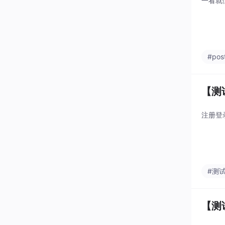
一看就
#pos
【测
注册登
#测
【测