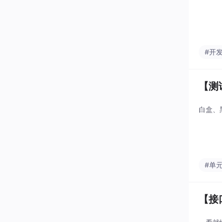
#开
【测
白盒、
#单
【接