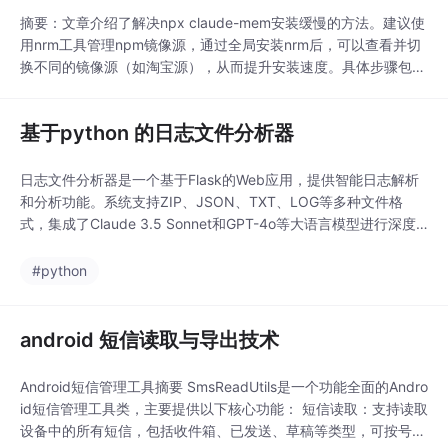
字符串，布局文件等。e
摘要：文章介绍了解决npx claude-mem安装缓慢的方法。建议使
ntry->src->build-profil
用nrm工具管理npm镜像源，通过全局安装nrm后，可以查看并切
e.json5 ：模
换不同的镜像源（如淘宝源），从而提升安装速度。具体步骤包
括：1）安装nrm；2）查看可用源；3）切换至淘宝源；4）重新运
行安装命令。该方法特别适合需要频繁切换镜像源的用户。（99
基于python 的日志文件分析器
字）
日志文件分析器是一个基于Flask的Web应用，提供智能日志解析
和分析功能。系统支持ZIP、JSON、TXT、LOG等多种文件格
式，集成了Claude 3.5 Sonnet和GPT-4o等大语言模型进行深度
分析。核心功能包括多格式文件支持、智能日志解析（自动识别错
误、警告等）、交互式AI分析界面、递归ZIP解析以及可视化展
#python
示。技术栈采用Flask后端框架，搭配Tailwind CSS前端，通过RE
android 短信读取与导出技术
Android短信管理工具摘要 SmsReadUtils是一个功能全面的Andro
id短信管理工具类，主要提供以下核心功能： 短信读取：支持读取
设备中的所有短信，包括收件箱、已发送、草稿等类型，可按号