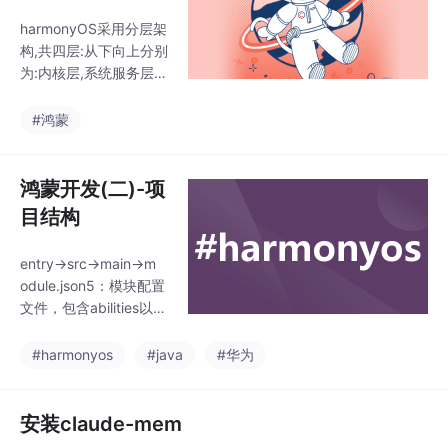
harmonyOS采用分层架
构,共四层:从下向上分别
为:内核层,系统服务层,
框架层和应用层内核层
主要包含了内核子系统
#鸿蒙
和驱动子系统.内核子系
统: HarmonyOS采用多
内核设计,支持针对不通
鸿蒙开发(二)-项
资源受限设备,选有适合
目结构
的OS内核.为上层提供
基础操作系统能力.这部
entry->src->main->m
分负责管理系统的全局
odule.json5：模块配置
资源，包括内存管理、
文件，包含abilities以及
进程调度、文件系统、
pages的配置。entry->
网络通信、安全管理等
src->main->ets: 存放A
#harmonyos
#java
#华为
核心功能。它是操作系
rkTsUI源码，包含entry
统与硬件直接交互的桥
ability以及pages。entr
梁，确保了操作系统的
y->src->main->resour
安装claude-mem
稳定
ces:资源文件，如icon,