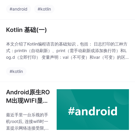
码、内容、日期范围等多种条件查询。 权限管理：封装了短信读
取权限的检查和动态申请逻辑，适配Android 6.0+的运行时权限机
#android
#kotlin
制。 数据导出：可将短信数据导出为JSON或CSV格式，支持自定
义导出字
Kotlin 基础(一)
本文介绍了Kotlin编程语言的基础知识，包括： 日志打印的三种方
式：println（自动刷新）、print（需手动刷新或添加换行符）和L
og.d（立即打印） 变量声明：val（不可变）和var（可变）的区
别 类型转换方法：使用toByte()等函数进行数值类型转换 字符串
操作：连接（+或plus函数）和模板（$符号引用变量） 条件表达
#kotlin
式：if-else作为表达式使用时必须包含else分支 whe
Android原生RO
M出现WIFI显示
网络连接受限,网
最近手里一台乐视的手
络无法连接的问
机root后, 连接wifi时一
题
直提示网络连接受限,wi
fi图标显示叹号. 但是不