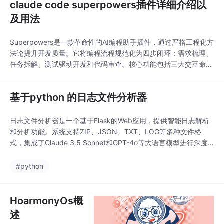
claude code superpowers插件详细介绍以
及用法
Superpowers是一款革命性的AI编程助手插件，通过严格工程化方
法论提升开发质量。它将编程流程规范化为四步闭环：需求梳理、
任务拆解、测试驱动开发和代码审查。核心功能包括三大交互命令
（/brainstorm、/write-plan、/execute-plan）和自动触发技能
（Git工作树管理、TDD开发模式、系统性调试）。该插件可与Cla
基于python 的日志文件分析器
ude-Mem记忆系统和OpenClaw代理框架协同工作
日志文件分析器是一个基于Flask的Web应用，提供智能日志解析
和分析功能。系统支持ZIP、JSON、TXT、LOG等多种文件格
式，集成了Claude 3.5 Sonnet和GPT-4o等大语言模型进行深度
分析。核心功能包括多格式文件支持、智能日志解析（自动识别错
误、警告等）、交互式AI分析界面、递归ZIP解析以及可视化展
#python
示。技术栈采用Flask后端框架，搭配Tailwind CSS前端，通过RE
HoarmonyOs概
述