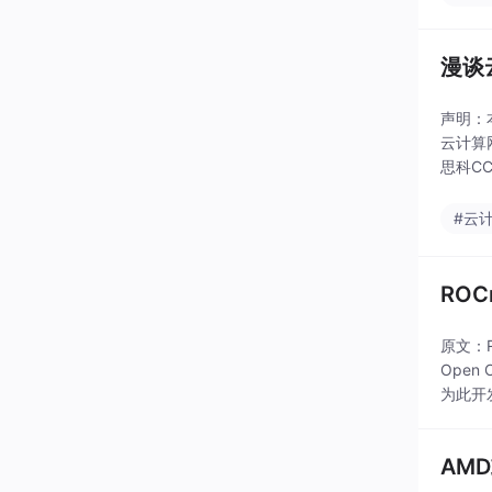
漫谈
声明：
云计算
思科CC
级架构师
#云
RO
原文：RO
Open
为此开
AM