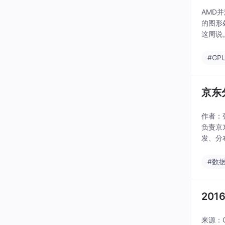
AMD并
的图形
这周说
o，..
#GP
京东
作者：
负责京
发、分
hg@cs
#数
20
来源：G