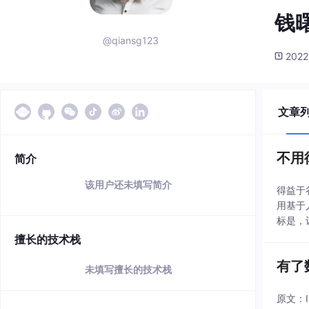
钱
@qiansg123
2022
文章
不用
简介
该用户还未填写简介
得益于
用基于
标是，
职业知
擅长的技术栈
有了
未填写擅长的技术栈
原文：I 