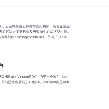
钦，云途腾高级云解决方案架构师，负责企业级
售前解决方案架构师及云数据中心网络架构师，
qianshg@csdn.net，另有「CSDN 高
台
OMPSON翻译：VincentROCm的英文全称Radeon
台，目前已经发展到了1.3版本。MIOpen则是AMD