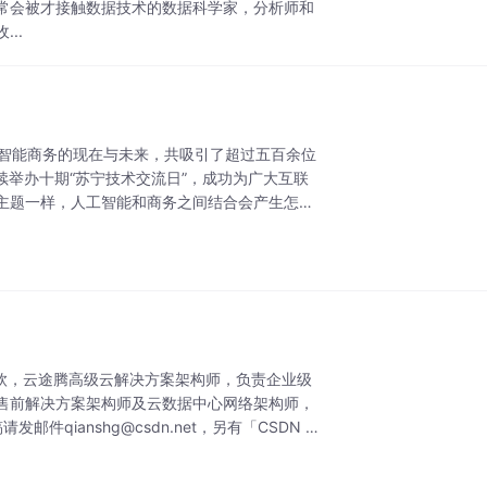
常会被才接触数据技术的数据科学家，分析师和
..
探智能商务的现在与未来，共吸引了超过五百余位
续举办十期“苏宁技术交流日”，成功为广大互联
主题一样，人工智能和商务之间结合会产生怎样
钦，云途腾高级云解决方案架构师，负责企业级
售前解决方案架构师及云数据中心网络架构师，
qianshg@csdn.net，另有「CSDN 高