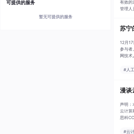
可提供的服务
有效的
管理人
暂无可提供的服务
苏宁
12月
参与者
网技术
的火花
#人
漫谈
声明：
云计算
思科CC
级架构师
#云