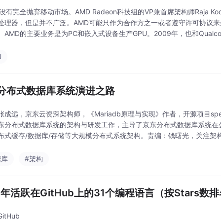
没有完全抛弃移动市场。AMD Radeon科技组的VP兼首席架构师Raja K
处理器，但是并不广泛。AMD可能只作为合作方之一或者遵守许可协议来生产
。AMD的主要业务是为PC和嵌入式设备生产GPU。2009年，也和Qualc
U
分布式数据库系统演进之路
张成远，京东云资深架构师，《Mariadb原理与实现》作者，开源项目spe
东分布式数据库系统的架构与研发工作，主导了京东分布式数据库系统在
布式缓存/数据库/存储等大规模分布式系统架构。责编：钱曙光，关注架构
dn.net，另有...
据库
#架构
16年活跃在GitHub上的31个编程语言（按Stars数
itHub