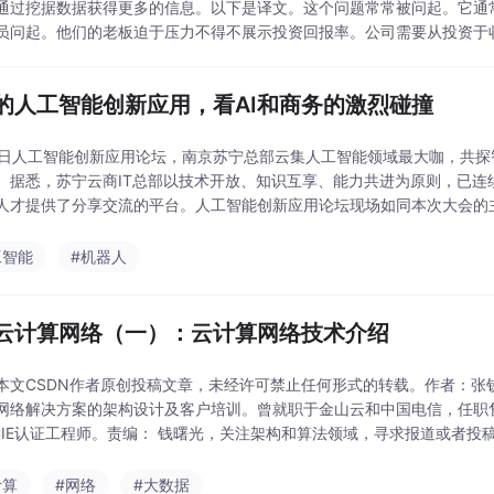
通过挖据数据获得更多的信息。以下是译文。这个问题常常被问起。它通
员问起。他们的老板迫于压力不得不展示投资回报率。公司需要从投资于收.
的人工智能创新应用，看AI和商务的激烈碰撞
17日人工智能创新应用论坛，南京苏宁总部云集人工智能领域最大咖，共
。据悉，苏宁云商IT总部以技术开放、知识互享、能力共进为原则，已连
人才提供了分享交流的平台。人工智能创新应用论坛现场如同本次大会的
？传统线下实体商务被称为商务1.0时代，而商务2.
工智能
#机器人
云计算网络（一）：云计算网络技术介绍
本文CSDN作者原创投稿文章，未经许可禁止任何形式的转载。作者：张
网络解决方案的架构设计及客户培训。曾就职于金山云和中国电信，任职
IE认证工程师。责编： 钱曙光，关注架构和算法领域，寻求报道或者投稿请发邮件
群」，内...
计算
#网络
#大数据