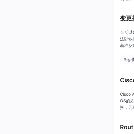
输入密
变更
长期以
法以敏
基准及
在决策
#运
Cis
Cisc
OS的
换，无
要...
Ro