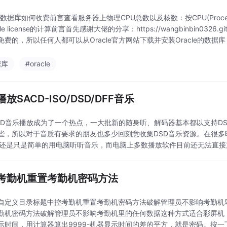
le 数据库如何收费前言查看服务器上物理CPU总数以及核数：按CPU(Process)收
cle license的计算前言首先感谢大佬的分享：https://wangbinbin0326
免费的，所以任何人都可以从Oracle官方网站下载并安装Oracle的数据库
据库
#oracle
放SACD-ISO/DSD/DFF音乐
SD音乐播放成为了一个热点，一大批新的随身听、解码器基本都以支持DS
些，所以对于音质有要求的朋友也多少回刻意收集DSD音乐资源。在很多时
，还是只是简单的用电脑听听音乐，而电脑上多数播放软件目前还无法直接支持
D光盘的ISO镜像文件，当然也有一
考勤机重置考勤机密码方法
自定义目录标题中控考勤机重置考勤机密码方法破解管理员不影响考勤机
勤机密码方法破解管理员不影响考勤机里的任何数据这种方式适合彩屏机，
示时间，用计算器算出9999-机器显示时间的差的平方，就是密码。按一下