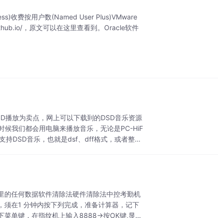
费按用户数(Named User Plus)VMware
.github.io/，原文可以在这里查看到。Oracle软件
D播放为卖点，网上可以下载到的DSD音乐资源
候我们都会用电脑来播放音乐，无论是PC-HiF
DSD音乐，也就是dsf、dff格式，或者整张
里的任何数据软件清除法硬件清除法中控考勤机
须在1 分钟内按下列完成，准备计算器，记下
菜单键，在指纹机上输入8888→按OK键,显示