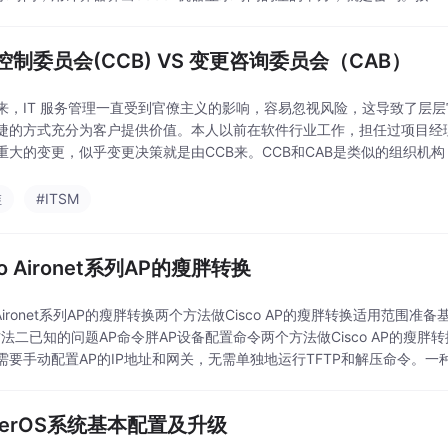
码，输入密码按一下菜单键。以S30型号...
控制委员会(CCB) VS 变更咨询委员会（CAB）
来，IT 服务管理一直受到官僚主义的影响，容易忽视风险，这导致了层
捷的方式充分为客户提供价值。本人以前在软件行业工作，担任过项目经理
重大的变更，似乎变更决策就是由CCB来。CCB和CAB是类似的组织机
制定中起着至关重要的作用。CCB着重于评估决
维
#ITSM
co Aironet系列AP的瘦胖转换
o Aironet系列AP的瘦胖转换两个方法做Cisco AP的瘦胖转换适用范围准备
方法二已知的问题AP命令胖AP设备配置命令两个方法做Cisco AP的瘦
需要手动配置AP的IP地址和网关，无需单独地运行TFTP和解压命令。
uterOS系统基本配置及升级