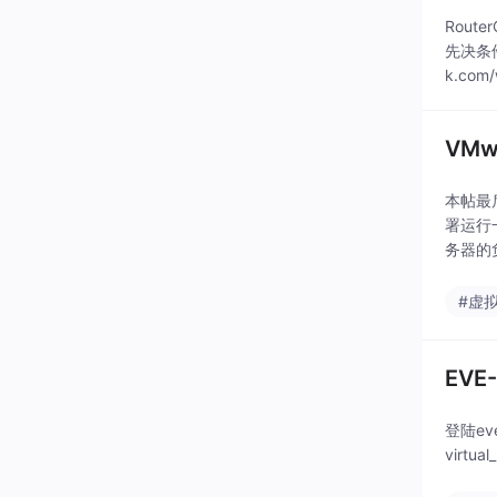
Rou
先决条件
k.co
VMw
本帖最后
署运行
务器的
份的一
#虚
EVE
登陆ev
virtua