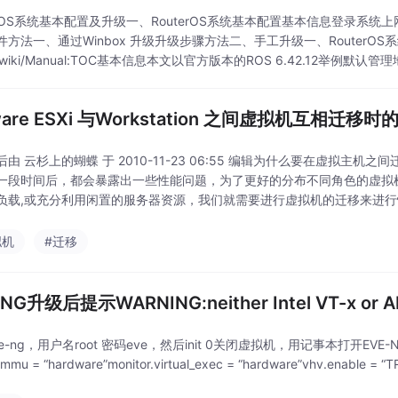
terOS系统基本配置及升级一、RouterOS系统基本配置基本信息登录系
方法一、通过Winbox 升级升级步骤方法二、手工升级一、RouterOS系统基本配置官
m/wiki/Manual:TOC基本信息本文以官方版本的ROS 6.42.12举例默认管理地
are ESXi 与Workstation 之间虚拟机互相迁移
由 云杉上的蝴蝶 于 2010-11-23 06:55 编辑为什么要在虚拟主
一段时间后，都会暴露出一些性能问题，为了更好的分布不同角色的虚拟
负载,或充分利用闲置的服务器资源，我们就需要进行虚拟机的迁移来进行
种有效方法。VMware的
拟机
#迁移
-NG升级后提示WARNING:neither Intel VT-x or A
e-ng，用户名root 密码eve，然后init 0关闭虚拟机，用记事本打开EVE-NG Co
l_mmu = “hardware”monitor.virtual_exec = “hardware”vhv.enable =