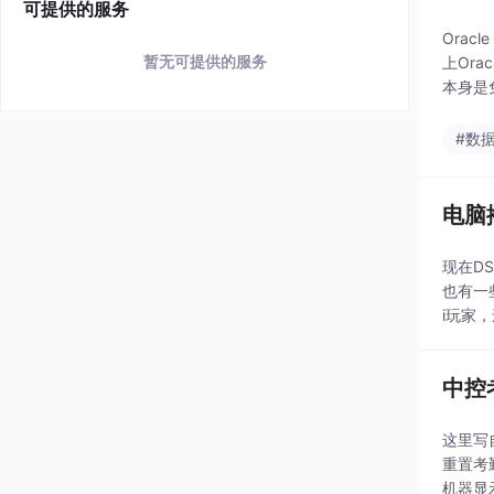
可提供的服务
Orac
暂无可提供的服务
上Ora
本身是
#数
电脑播
现在D
也有一
i玩家
SAC
中控
这里写
重置考
机器显