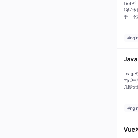
198
的脚本
于一个
是学习
#ngi
Ja
imag
面试中
几期文
源；对
#ngi
Vue