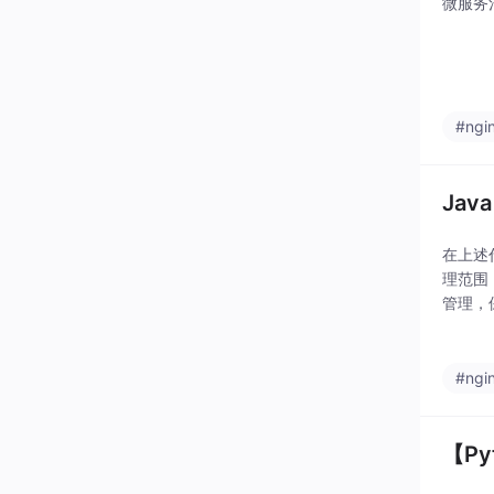
微服务
#ngi
Ja
在上述代
理范围
管理，
arFa
#ngi
【Py