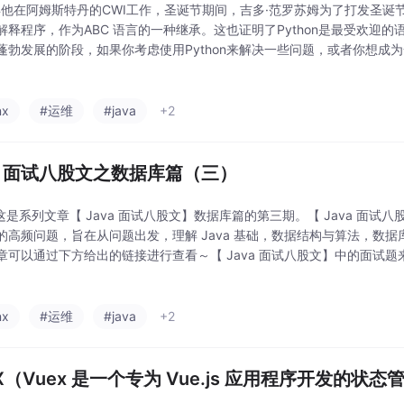
9年他在阿姆斯特丹的CWI工作，圣诞节期间，吉多·范罗苏姆为了打发圣
解释程序，作为ABC 语言的一种继承。这也证明了Python是最受欢迎的语
蓬勃发展的阶段，如果你考虑使用Python来解决一些问题，或者你想成为一
和使用Python的好时机。人工智能很可能就是下一次技术革命，Python
nx
#运维
#java
+2
va 面试八股文之数据库篇（三）
e这是系列文章【 Java 面试八股文】数据库篇的第三期。【 Java 面试八
的高频问题，旨在从问题出发，理解 Java 基础，数据结构与算法，数
章可以通过下方给出的链接进行查看～【 Java 面试八股文】中的面试
于【 Java 面试八股文】中的每个问题，我都会尽可能地写出我自己认为
nx
#运维
#java
+2
X（Vuex 是一个专为 Vue.js 应用程序开发的状态