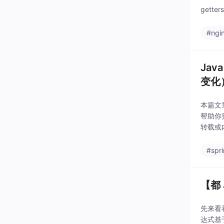
getter
#ngi
Java
变化
本篇文
帮助你更
转载或
容仅代
#spr
【都 
先来看看
达式基于