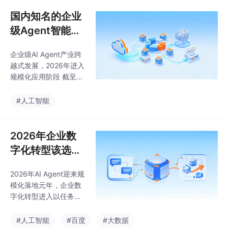
与业务流程落地；海外
产品如n8n、Copilot St
国内知名的企业
udio等则专注于云端工
级Agent智能体
作流编排。核心差异体
厂商有哪些？20
现在执行能力（桌面操
企业级AI Agent产业跨
26中国AI智能体
控/API调用）、部署方
越式发展，2026年进入
式（本地/云端）、适配
产业格局及落地
规模化应用阶段 截至20
场景（个人/企业）等方
选型深度拆解
26年6月，中国企业级A
面。建议个人开发者选
I Agent市场规模突破8
#人工智能
择轻量开源工具（如Op
00亿元，从技术验证转
enClaw），企业用户考
向生产级落地，聚焦核
虑商用平台
心业务场景的自主任务
2026年企业数
处理能力。传统自动化
字化转型该选哪
方案受限于系统孤岛、
款AI Agent？从
非结构化数据及动态业
2026年AI Agent迎来规
对话范式到任务
务需求，而新一代Agen
模化落地元年，企业数
t通过意图驱动和逻辑闭
实体的工程化选
字化转型进入以任务交
环实现突破。 主流厂商
型指南
付为核心的新阶段。本
中，实在Agent凭借TA
文深度剖析当前企业级
#人工智能
#百度
#大数据
RS大模型和非侵入式IS