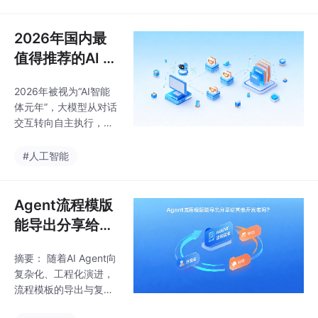
智能体市场格局，重点
SUT技术，在跨系统协
分析传统方案在遗留系
同和复杂任
统兼容性、长链路任务
2026年国内最
执行等方面的局限，对
值得推荐的AI A
比主流厂商方案在跨系
gent工具有哪
统连接、工程化落地等
2026年被视为“AI智能
些？从桌面执行
维度的优劣势。文章指
体元年”，大模型从对话
出，选型关键应从模型
到企业级协同的
交互转向自主执行，企
参数转向实际任务成功
深度选型指南
业数字化转型进入深水
率，推荐采用"针尖场
区。当前AI Agent聚焦
#人工智能
景"切入、人机协同等实
非侵入式业务流程打通
战策略，强调私有化部
与长链路任务闭环，在
署与信创适配的重要
个人办公、开发者生态
Agent流程模版
性。最后提出AI Agent
和企业数据治理三大赛
能导出分享给其
道展现优势。核心技术
他开发者吗？深
突破包括屏幕语义理解
摘要： 随着AI Agent向
度解析企业级AI
（ISSUT）和混合智能
复杂化、工程化演进，
体（MoA）协同，解决
Agent资产复用
流程模板的导出与复用
传统Chatbot的API缺
与导出机制
成为提升开发效率、打
失、逻辑流失和本地化