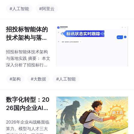
与落地深度解析
数据搬运效率低下且易
认知驱动，带来效率与
出错。随着大模型和AI
#人工智能
#阿里云
创新能力的双重跃升。
Agent技术的成熟，基
（98字）
于语义理解和视觉感知
的企业智能自动化方案
招投标智能体的
成为新路径。文章盘点
技术架构与落地
主流自动化方案：实在
实践：从标讯聚
Agent（全栈通用型，
招投标智能体技术架构
合到标书解析的
不依赖API）、Midscen
与落地实践 摘要： 本文
e.js（视觉驱动，适用于
全链路拆解
深入分析了招投标行业
Web）、Ftrans（专业
数字化转型中的四大技
化数据摆渡）。对比分
术挑战：多源异构数据
#架构
#大数据
#人工智能
析显示，实在Agent在
的实时采集与去重、长
跨系统范围、逻辑处理
文档非结构化信息的深
能力上表现更优。落
度理解、多标段项目的
数字化转型：20
结构化关联以及团队协
26国内企业AI智
同效率提升。针对这些
能体（Agent）
挑战，提出包含感知采
2026年企业AI战略面临
解决方案深度观
集层、认知解析层、治
算力、模型与人才三大
理关联层和协同执行层
察