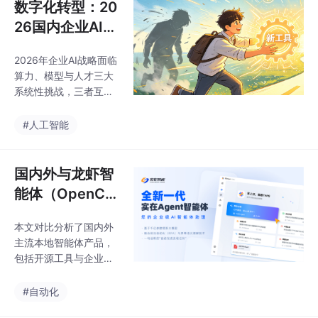
数字化转型：20
26国内企业AI智
能体（Agent）
2026年企业AI战略面临
解决方案深度观
算力、模型与人才三大
察
系统性挑战，三者互为
制约形成深水区困境。
文章提出混合算力+三
#人工智能
层模型路由+组织重构
的战略框架，通过对比
主流AI平台技术特性，
国内外与龙虾智
给出三步走选型决策清
能体（OpenCla
单：先算力部署评估，
w）类似的软件
再验证API/UI双模能
本文对比分析了国内外
有哪些？
力，最后匹配组织能
主流本地智能体产品，
力。
包括开源工具与企业商
用平台。国内产品如Op
enClaw、实在Agent、
#自动化
Dify等侧重本地自动化