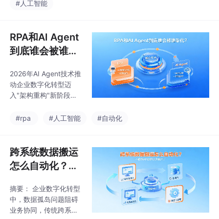
破数据孤岛的关键。主
#人工智能
执行难题。推荐工具包
流方案包括： 企业级工
括实在Agent（跨平台
具（如实在Agent）支
全自主执行）、豆包专
持私有化部署下的安全
RPA和AI Agent
业版（
导出，适配国产信创环
到底谁会被谁取
境； 开源框架（如Dif
代？深度解析20
y）通过标准化YAML文
2026年AI Agent技术推
26企业级自动化
件实现社区共享； 云平
动企业数字化转型迈
台（如Coze）依赖生态
范式重构与选型
入"架构重构"新阶段，R
内链接分享，但跨平台
逻辑
PA等传统自动化工具正
迁移受限。 技术实现需
被具备自主决策能力的
#rpa
#人工智能
#自动化
涵盖逻辑编排、知识库
智能体取代。配图1展示
配置、工具调用及环境
人机协同的智能工作
依赖，同时需注意模型
流，配图2呈现AI Agent
跨系统数据搬运
兼容性、
的多模态交互界面，配
怎么自动化？不
图3则体现企业系统与
依赖API的解决
智能体的深度整合。这
摘要： 企业数字化转型
方案来了 | 企业
场技术革命正重塑商业
中，数据孤岛问题阻碍
流程和组织形态，使企
级AI Agent选型
业务协同，传统跨系统
业运营从规则驱动转向