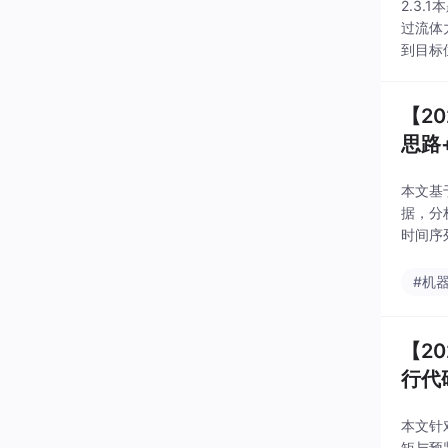
2.3
过流体
到目标
中某一
时，速
【2
思路+
本文基
据，分
时间序
神经网
现。
#机
【2
行代
本文针
矩与预