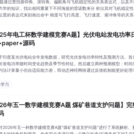
.1本题通过查找俯仰角、滚转角、偏航角与飞机稳定性的关系表达式，以及
力学的知识，找出相同重量下不同海拔的雷诺数来分 析出其对飞机稳定
位置的表达式来刻画出命中 精度与飞行高度、飞行速度、俯冲角等的关
个 参数的数值，来比较这些因素的重要程度，再赋值权重，从而写出影响
度为两者
025年电工杯数学建模竞赛A题】光伏电站发电功率
paper+源码
于印度某光伏电站全年发电数据，研究光伏发电功率特性及预测方法。首
析发电功率随时间变化趋势及季节性特征。然后建立两种预测模型：时间
列法计算量小但自适应能力差，而动态神经网络通过反馈机制能更好处理
络预测效果更优。研究为光伏发电功率预测提供了有效解决方案，成果包
器学习
026年五一数学建模竞赛A题 煤矿巷道支护问题】完
码
对2026年五一杯数学建模竞赛A题"煤矿巷道支护问题"进行了系统解析
紧力的转换机制展开，包含四个递进问题：1)建立标准/实测条件下的T-P