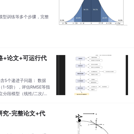
模型训练等多个步骤，完整
路+论文+可运行代
含5个递进子问题： 数据
-5阶），评估RMSE等指
立分段模型（线性/二次/指
值 3σ+IQR双重机
研究-完整论文+代