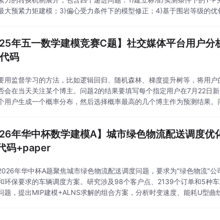
最大预紧力矩建模；3)偏心受力条件下的模型修正；4)基于围岩等级的
、Chow结构突变检验、多约束优化等数学方法，并结合了材料力学、岩
025年五一数学建模竞赛C题】社交媒体平台用户分
+代码
要用监督学习的方法，比如逻辑回归、随机森林、梯度提升树等，将用户
否会在当天关注某个博主。问题2的结果要填写每个指定用户在7月22日新
个用户生成一个概率分布，然后选择概率最高的几个博主作为预测结果。
日是否在线，如果在线的话，预测他们可能与哪些博主产生互动，并给出互
026年华中杯数学建模A】城市绿色物流配送调度优
码+paper
2026年华中杯A题聚焦城市绿色物流配送调度问题，要求为"绿色物流"
和环保要求的车辆调度方案。研究涉及98个客户点、2139个订单和5种
问题，提出MIP建模+ALNS求解的组合方案，分析时变速度、能耗U型
区限行政策（8:00-16:00仅新能源车）和动态事件响应。论文结构预计2