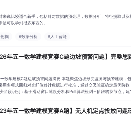
）
对来说比较适合新手，包括针对数据的预处理，数据分析，特征提取以及
来是可以学到很多东西的。
据挖掘
#数据分析
#人工智能
026年五一数学建模竞赛C题边坡预警问题】完整思
6五一数学建模C题边坡预警问题摘要 本题聚焦边坡形变监测与预警建模，包
采用多项式回归对光纤位移计数据进行校准，通过交叉验证确定最优阶数（1
形变阶段识别：基于滑动窗口速度分析和Pelt算法检测三阶段转换节点，建
算各阶段平均位移速度。 多变量预处理： 中值滤波去噪与样条插值补齐缺失
023年五一数学建模竞赛A题】无人机定点投放问题