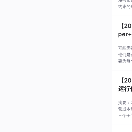
约束的
性回归
【2
per
可能需
他们是
要为每
月21
【2
运行代
摘要：
营成本
三个子
色配送