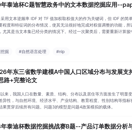
20年泰迪杯C题智慧政务中的文本数据挖掘应用--pap
DF 采用文本逆频率 IDF 对 TF 值加权取权值大的作为关键词，但 IDF 
要程度和特征词的分布情况，使其无法很好地完成对权值调整的功能，所以 T
，尤其是当文本集已经分类的情况下。经过一次聚类后，需要重新计算簇
点所属簇，过程中可能会出现原不属于该簇的数据被划分到了簇中，此次
据挖掘
#自然语言处理
#nlp
026年东三省数学建模A中国人口区域分布与发展支
思路+完整论文
0年以来，我国人口在数量、素质、结构、分布以及居住等方面发生了明显
差异性，与自然环境、经济水平、产业结构、教育程度、性别结构等指标
结果贯穿后续所有问题。问题3的模型是问题4政策模拟的载体。
23年泰迪杯数据挖掘挑战赛B题--产品订单数据分析