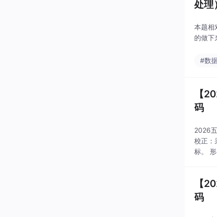
处理
本题相
的做下
#数
【2
码
202
校正：
标。 
数）计
【2
码