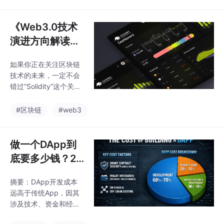
《Web3.0技术
演进方向解读：
2025年区块链
如果你正在关注区块链
开发者需掌握的
技术的未来，一定不会
3项核心能力》
错过“Solidity”这个关键
词。作为以太坊智能合
约的核心编程语言，Sol
#区块链
#web3
idity不仅是DeFi、NF
T、DAO等Web3.0生态
的底层支撑，更是全球
做一个DApp到
区块链开发者争夺的高
底要多少钱？20
地。如何从零开始掌握
26年真实成本逻
它？本文将通过代码实
摘要：DApp开发成本
辑（很多人都算
战+学习路径拆解，结
远高于传统App，因其
合个人转型经验，为你
错了）
涉及技术、资金和经济
提供一份2024年Solidit
系统的综合设计。核心
y高效学习指南，助你抓