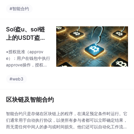
三方，信任直接写进代
是链上只保留不可篡改
码里。而 Solidity 是智
#智能合约
的业务逻辑，避免将复
能合约开发的“通用语
杂计算或高频数据上
言”。
链。开发顺序必须从链
Sol盗u、sol链
上设计开始，否则将导
致高额
上的USDT盗
窃：警惕恶意智
•授权批准（approv
能合约
e）：用户在钱包中执行
approve操作，授权智
能合约在其账户中转移
一定数量的USDT。恶
#web3
意智能合约是指攻击者
编写的包含恶意代码的
智能合约，这些代码通
区块链及智能合约
常隐藏在正常的合约功
能中，目的是在用户与
智能合约只是存储在区块链上的程序，在满足预定条件时运行。它
之交互时窃取其资金。•
们通常用于自动执行协议，以便所有参与者都可以立即确定结果，
假冒知名项目：模仿知
而无需任何中间人的参与或时间损失。他们还可以自动化工作流
名项目或平台的界面和
程，在满足条件时触发下一个操作。...