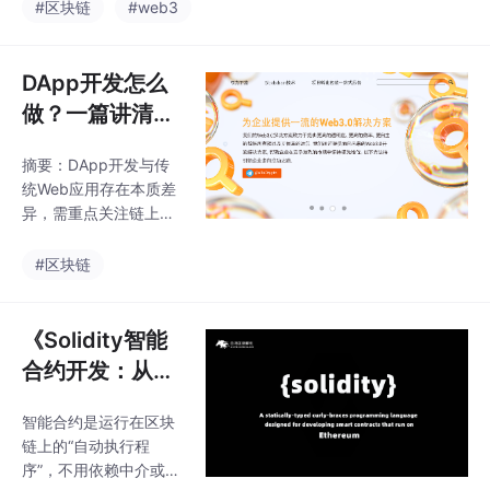
成本包括智能合约开发
#区块链
#web3
住Web3.0技术红利。
（需严格安全审计）、
其代码结构清晰，与Ja
前端交互系统（交易流
vaS
程优化）和链下服务
DApp开发怎么
（数据索引等）。不同
做？一篇讲清区
类型DApp成本结构差
块链DApp开发
异大，如DeFi侧重数学
摘要：DApp开发与传
流程与技术选型
模型，GameFi重经济系
统Web应用存在本质差
统。2026年行业面临的
的实战指南
异，需重点关注链上逻
主要挑战是用户获取和
辑设计。完整DApp包
流动性成本。降低成本
含智能合约、区块链网
#区块链
的关键在于：先验证最
络和前端交互三层架
小闭环、复用成熟方
构。开发流程应遵循：
案、选择合适公链和确
1）合理拆分链上/链下
《Solidity智能
保安全优先。DApp本
业务；2）使用Solidity
质
合约开发：从零
等工具开发安全合约；
到一实战指南》
3）构建钱包交互式前
智能合约是运行在区块
大纲
端；4）充分测试网验
链上的“自动执行程
证；5）主网部署前进
序”，不用依赖中介或第
行安全审计。核心原则