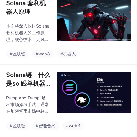
Solana 套利机
器人原理
本文将深入探讨Solana
套利机器人的工作原
理，核心技术、无风险
套利逻辑以及如何构建
一个高效的套利系统，
#区块链
#web3
#机器人
实现稳定的被动收入。J
ito通过优化Solana网络
的交易提交机制，确保
Solana链，什么
在交易失败时不会支付
是sol跟单机器
gas费用，从而消除交
人、pump跟单
易失败的风险。•Solan
Pump and Dump”是一
机器人、sol狙击
aWeb3.jsSDK:使用Sola
种市场操纵手法，通常
na提供的JavaScript库
机器人、sol夹子
在加密货币市场中较为
@solana/web3.js与Sol
机器人、sol聪明
常见，其主要特点是通
ana区块链进行交互，
过人为的手段短时间内
钱筛选
#区块链
#智能合约
#web3
发送交易、查询账户余
推高某种资产的价格
额、获取