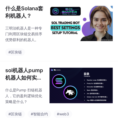
（pump），然后在价
格高位时抛售资产（du
什么是Solana套
mp）以获取利润。SOL
利机器人？
聪明钱（SOL Smart M
oney）通常是指在区块
三明治机器人是一种专
链和加密货币领域中，
门利用区块链交易排序
通过分析链上数据和市
优势获利的机器人。
场动态，跟踪大资金持
有者（如鲸鱼账户）、
#区块链
机构投资者、知名交易
者等聪明资金的动向，
以指导投资决策和交易
sol机器人pump
策略的工
机器人如何实现
盈利的？什么是
什么是Pump 扫链机器
Pump 扫链机器
人，它的盈利逻辑优化
人？
策略是什么？
#区块链
#智能合约
#web3