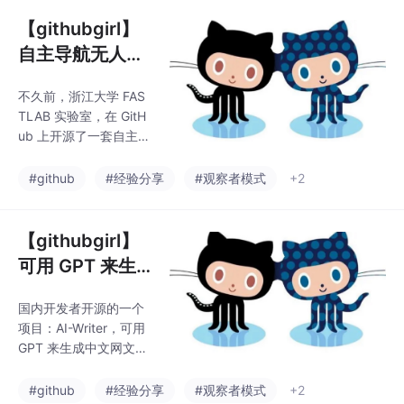
存至数据库、任务监
控、抓取 JS 动态渲染
【githubgirl】
页面、插件扩展（OCR
自主导航无人机
识别、邮件发送）等功
的硬件组成与搭
能。GitHub：github.c
不久前，浙江大学 FAS
建方案
om/ssssssss-team/spi
TLAB 实验室，在 GitH
der-flow ​推荐 GitHub
ub 上开源了一套自主导
上一个轻量级，功能强
航无人机的硬件组成与
大的绘画 App：tldra
搭建方案：Fast-Drone
#github
#经验分享
#观察者模式
+2
w，自带画笔、橡皮、
-250。该项目可应用于
线框
无人机在未知环境中的
自主飞行，集群飞行等
【githubgirl】
场景。README 中附有
可用 GPT 来生
无人机硬件的型号组件
成中文网文小
清单、搭建指南等内
国内开发者开源的一个
说，模型训练数
容。感兴趣的同学可以
项目：AI-Writer，可用
收藏一下。GitHub：git
据来自网文
GPT 来生成中文网文小
hub.com/ZJU-FAST-L
说，模型训练数据来自
ab/Fast-Drone-250...
网文。项目内置基于 Py
#github
#经验分享
#观察者模式
+2