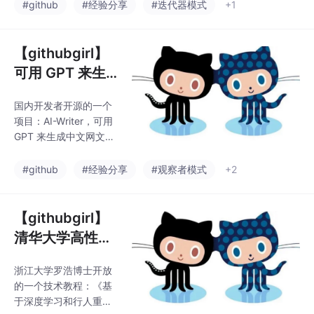
实现妆容转移、一键上
#github
#经验分享
#迭代器模式
+1
方法，改善了小模型的
妆等功能。几天前，来
生成质量。GitHub：git
自西安电子科技大学的
一名学生为其实现了 C
【githubgirl】
++ 版本，并构建了可在
可用 GPT 来生
Windows 上运行的 QT
成中文网文小
软件，感兴趣的同学可
国内开发者开源的一个
说，模型训练数
以把玩研究一下。Pyth
项目：AI-Writer，可用
on：github.com/wtjian
据来自网文
GPT 来生成中文网文小
g98/PSGANC++：gith
说，模型训练数据来自
ub.com/EdVince/PSG
网文。项目内置基于 Py
#github
#经验分享
#观察者模式
+2
AN-N
thon 运行的网页界面，
并通过特殊采样方法，
改善了小模型的生成质
【githubgirl】
量。国内开发者开源的
清华大学高性能
一个项目：AI-Writer，
计算、计算机网
可用 GPT 来生成中文网
浙江大学罗浩博士开放
络、网络与信息
文小说，模型训练数据
的一个技术教程：《基
来自网文。项目内置基
安全、理论计算
于深度学习和行人重识
于 Python 运行的网页