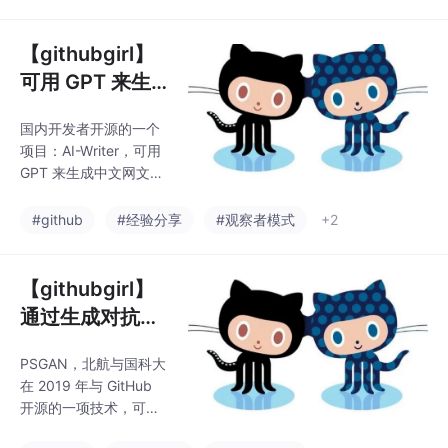
thon 运行的网页界面，
并通过特殊采样方法，
改善了小模型的生成质
【githubgirl】
量。国内开发者开源的
可用 GPT 来生
一个项目：AI-Writer，
成中文网文小
可用 GPT 来生成中文网
国内开发者开源的一个
说，模型训练数
文小说，模型训练数据
项目：AI-Writer，可用
来自网文。项目内置基
据来自网文
GPT 来生成中文网文小
于 Python 运行的网页
说，模型训练数据来自
界面，并通过特殊采样
网文。项目内置基于 Py
#github
#经验分享
#观察者模式
+2
方法，改善了小模型的
thon 运行的网页界面，
生成质量。GitHub：git
并通过特殊采样方法，
改善了小模型的生成质
【githubgirl】
量。国内开发者开源的
通过生成对抗网
一个项目：AI-Writer，
络，快速实现妆
可用 GPT 来生成中文网
PSGAN，北航与国科大
容转移、一键上
文小说，模型训练数据
在 2019 年与 GitHub
来自网文。项目内置基
妆等功能
开源的一项技术，可通
于 Python 运行的网页
过生成对抗网络，快速
界面，并通过特殊采样