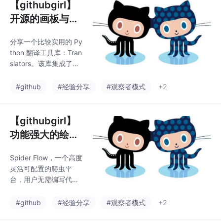
【githubgirl】
开源的画板与笔
记工具，可用于
分享一个比较实用的 Py
日常文字记录和
thon 翻译工具库：Tran
头脑风暴等场
slators。该库集成了谷
景，也可绘制草
歌、必应、有道、百度
等多个翻译平台 API，
图或图标
#github
#经验分享
#观察者模式
+2
支持上百种语言翻译，
使用便捷，配置灵活。
GitHub：github.com/U
【githubgirl】
lionTse/translatorsLori
功能强大的绘画
en，一款开源的画板与
App：tldraw，
笔记工具，可用于日常
Spider Flow，一个高度
自带画笔、橡
文字记录和头脑风暴等
灵活可配置的爬虫平
场景，也可绘制草图或
皮、线框、文字
台，用户无需编写代
图标。该工具支持无限
等工具，用户可
码，以流程图的方式，
画布、多文档处理、手
即可实现爬虫。该工具
自定义画笔颜色
#github
#经验分享
#观察者模式
+2
绘画笔、橡皮擦、线条
支持多数据源、自动保
描边、画