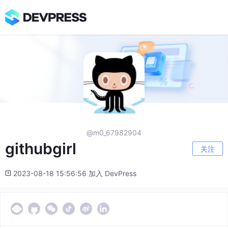
@m0_67982904
githubgirl
关注
2023-08-18 15:56:56 加入 DevPress