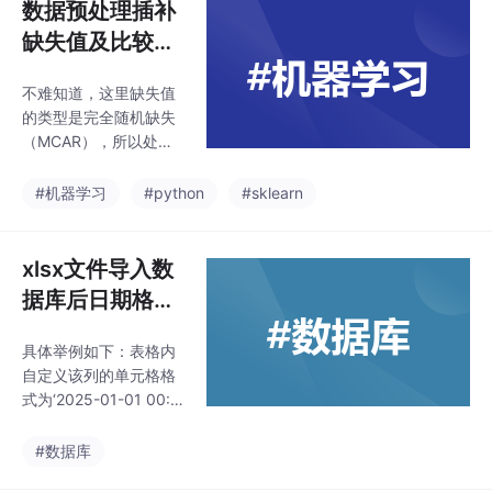
数据预处理插补
缺失值及比较不
同方法的优劣
不难知道，这里缺失值
的类型是完全随机缺失
（MCAR），所以处理
缺失值的方法可以是删
除行、和对缺失值进行
#机器学习
#python
#sklearn
插补，MCAR可以用的
插补方法有很多，这里
主要练习比较最近邻插
xlsx文件导入数
补，均值插补，单变量
据库后日期格式
插补（这里用常数0进
改变
行插补），多重插补。
具体举例如下：表格内
注：add_indicator：bo
自定义该列的单元格格
olean，（默认）Fals
式为‘2025-01-01 00:0
e，True则会在数据后
0:00.000’ ，导入到数
面加入n列由0和1构成
据库后自动转为'2025-
#数据库
的同样大小的数据，0
01-01'（该列的数据类
表示所在位置非缺失