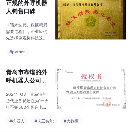
正规的外呼机器
人销售口碑
（话术迭代、数据积累
需要过程），企业应优
先选择像观树科技这类
具备全链路服务、自研
技术、真实案例的正规
#python
厂商，通过“小单测试
+长期观察”验证口碑真
实性，避免陷入“低价陷
青岛市靠谱的外
阱”。传统“看评价+听推
呼机器人公司哪
荐”的方式，要么被水军
家专业
刷分误导，要么因案例
2024年Q3，青岛港的
虚构踩坑，导致企业采
货代业务员还在为“一天
购后线路不稳定、话术
打不完500个客户电话”
违规被封、数据泄露风
焦虑，西海岸的海鲜加
险频发。正规厂商如观
工厂因“售后回访话术违
#机器人
#人工智能
#大数据
树科技，会提供“外呼系
规被处罚”头疼，市南区
统+全域推广+小程序搭