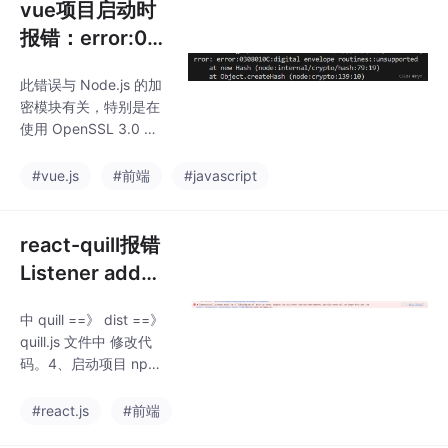
vue项目启动时
报错：error:03
08010C:digital
此错误与 Node.js 的加
envelope routi
密模块有关，特别是在
nes::unsuppor
使用 OpenSSL 3.0 及
ted
以上版本时。Vue 项目
在启动时可能会依赖一
#vue.js
#前端
#javascript
些旧的加密算法，而这
些算法在 OpenSSL 3.0
中默认被禁用，导致。
react-quill报错
降级 Node.js 到 16.x
Listener added
或更早的版本，这些版
for a ‘DOMNod
本默认使用 OpenSSL
中 quill ==》 dist ==》
eInserted‘ mut
1.1.x，不会出现这个问
quill.js 文件中 修改代
题。方法2：降级 Nod
ation event.Su
码。4、启动项目 npm
e.js 版本。在终端中运
pport for this e
run start。
行以下命令，然后启动
vent type has..
#react.js
#前端
项目。（来管理 No