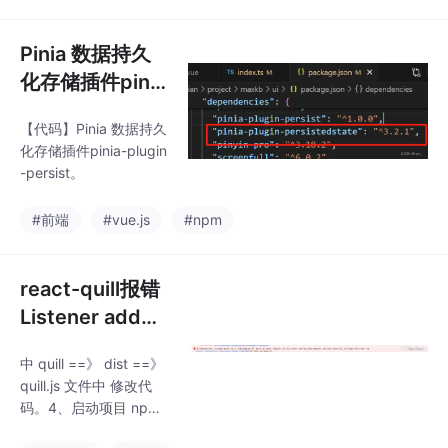
些旧的加密算法，而这
些算法在 OpenSSL 3.0
中默认被禁用，导致。
Pinia 数据持久
降级 Node.js 到 16.x
化存储插件pinia
或更早的版本，这些版
-plugin-persist
本默认使用 OpenSSL
【代码】Pinia 数据持久
edstate
1.1.x，不会出现这个问
化存储插件pinia-plugin
题。方法2：降级 Nod
-persist。
e.js 版本。在终端中运
行以下命令，然后启动
#前端
#vue.js
#npm
项目。（来管理 No
react-quill报错
Listener added
for a ‘DOMNod
中 quill ==》 dist ==》
eInserted‘ mut
quill.js 文件中 修改代
ation event.Su
码。4、启动项目 npm
pport for this e
run start。