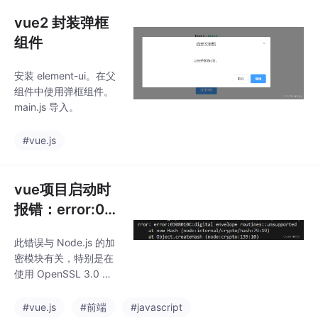
vue2 封装弹框
组件
安装 element-ui。在父
组件中使用弹框组件。
main.js 导入。
#vue.js
vue项目启动时
报错：error:03
08010C:digital
此错误与 Node.js 的加
envelope routi
密模块有关，特别是在
nes::unsuppor
使用 OpenSSL 3.0 及
ted
以上版本时。Vue 项目
在启动时可能会依赖一
#vue.js
#前端
#javascript