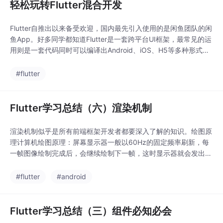
轻松玩转Flutter混合开发
Flutter自推出以来备受欢迎，国内最先引入使用的是闲鱼团队的闲
鱼App。好多同学都知道Flutter是一套跨平台UI框架，最常见的运
用则是一套代码同时可以编译出Android、iOS、H5等多种形式，
但是实际开发中一般只有新项目我们才会用flutter进行直接编译打
包，针对老项目谁都也不愿意完全推翻再用flutter重新写一遍，更
#flutter
多的是采用混合开发模式，即将flutter的产物嵌入到Andro
Flutter学习总结（六）渲染机制
渲染机制似乎是所有前端框架开发者都要深入了解的知识。绘图原
理计算机绘图原理：屏幕显示器一般以60Hz的固定频率刷新，每
一帧图像绘制完成后，会继续绘制下一帧，这时显示器就会发出一
个Vsync信号，按60Hz计算，屏幕每秒会发出60次这样的信号。
CPU计算好显示内容提交给GPU，GPU渲染好传递给显示器显
#flutter
#android
示。Flutter也遵循这种模式：GPU的VSync信号同步给到UI线程，
UI线程使用Dart来构
Flutter学习总结（三）组件必知必会