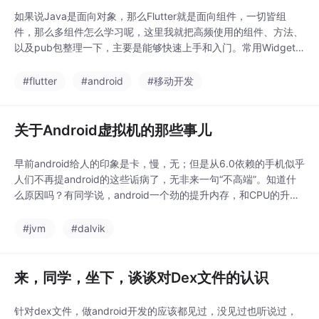
如果说Java是面向对象，那么Flutter就是面向组件，一切皆组
件，那么多组件怎么学习呢，这里我就把高频使用的组件、方法、
以及pub包整理一下，主要是能够快速上手和入门。常用Widget
基组件StatelessWidget（无状态的，一次渲染绘制）StatefulWid
get（有状态的，可多次渲染绘制）flutter大部分组件都是间接或
#flutter
#android
#移动开发
者直接继承于这两个组件。门户组件MaterialApp（an
关于Android虚拟机的那些事儿
早前android给人的印象是卡，慢，无；但是从6.0依赖的手机似乎
人们不再提android的这些诟病了，无非来一句“不高端”。知道什
么原因吗？有同学说，android一个劲的提升内存，和CPU的升
级，但这只是其中的表象，为什么会提升内存呢？认识一下Jvm、
Dalvik和Art，你将一切都明白了。什么是JVMJVM本质上就是一
#jvm
#dalvik
个软件，是计算机硬件的一层软件抽象，在这之上才能够运行Jav
a程序，JA
来，同学，坐下，谈谈对Dex文件的认识
针对dex文件，做android开发的应该都见过，没见过也听说过，