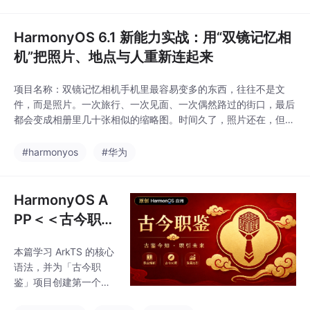
可选参数命名参数{}，
最后
位置参数[]使用?和默认
值语法风格不同，Dart
HarmonyOS 6.1 新能力实战：用“双镜记忆相
的命名参数在调用时更
机”把照片、地点与人重新连起来
清晰。异步返回Future
<T>Promise<T>概念完
项目名称：双镜记忆相机手机里最容易变多的东西，往往不是文
全相同，只是类型名称
件，而是照片。一次旅行、一次见面、一次偶然路过的街口，最后
不同。构造函数与类同
都会变成相册里几十张相似的缩略图。时间久了，照片还在，但
名，this.语法糖关键字
“为什么拍、和谁拍、在哪里拍”会先一步变模糊。双镜记忆相机的
Dart 的语法更简洁。访
出发点不是替代系统相册，而是做一个更垂直的记忆入口：以地图
#harmonyos
#华为
问控制下划线前缀表示
为底座，用前后双拍记录人和景，用智能体唤起附近地点，用端云
库私有publicpr
同步承接换机和多设备，用隐私防窥守住不想被旁人看见的画
HarmonyOS A
PP＜＜古今职鉴
定＞＞开源教程
本篇学习 ArkTS 的核心
第3篇：ArkTS
语法，并为「古今职
语言基础：Typ
鉴」项目创建第一个数
eScript 的鸿蒙
据模型