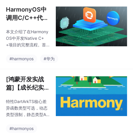
迁移Flex布局技能。主
要内容包括：1）基础容
HarmonyOS中
器样式设置对比；2）Fl
调用C/C++代码
ex横向均分布局实现；
（NDK）
3）主轴方向与交叉轴
本文介绍了在Harmony
对齐调整；4）间距控
OS中开发Native C+
制属性对比。实践表
+项目的完整流程。首
明，掌握Flex布局的前
先需下载安装最新IDE工
端开发者可在30分钟内
具，创建Native C++项
#harmonyos
#华为
上手鸿蒙布局开发，核
目时注意项目命名规
心概念相通仅语法微
范。重点讲解了项目结
调，如CSS属性名变为
构：.d.ts定义接口，C
[鸿蒙开发实战
链式方法调
Make.txt管理构建配
篇]【成长纪实】
置，.cpp文件编写实现
Dart 与 ArkTS
代码。通过一个求和函
特性DartArkTS核心差
函数与类的对比
数示例，演示了从C+
异函数类型可选，动态
+代码实现到ArkTS调用
学习：从 Flutte
类型强制，静态类型Ark
的完整过程：在napi_ini
r 到 HarmonyO
TS 的类型系统更严格，
t.cpp实现add方法，在
旨在减少运行时错误。
S
#harmonyos
Index.d.ts声明接口，