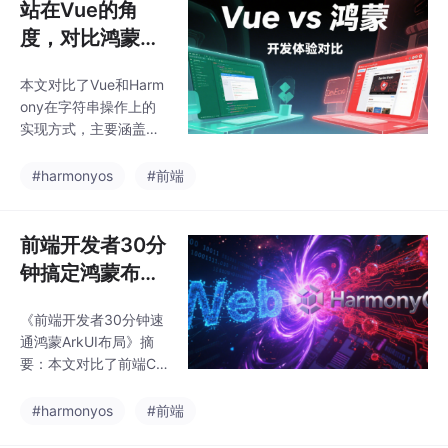
站在Vue的角
度，对比鸿蒙开
发中的数据渲染
本文对比了Vue和Harm
一
ony在字符串操作上的
实现方式，主要涵盖四
种场景：1）普通字符串
的静态展示；2）富文本
#harmonyos
#前端
字符串的解析渲染（Vu
e使用v-html指令，Har
mony使用RichText组
前端开发者30分
件）；3）表单字符串
钟搞定鸿蒙布局
的双向绑定（Vue用v-
一
model，Harmony用
《前端开发者30分钟速
$$语法）；4）字符串
通鸿蒙ArkUI布局》摘
转二维码（Vue需第三
要：本文对比了前端CS
方插件，Harmony内置
S与鸿蒙ArkUI在容器布
QRCode组件）。文章
局实现上的异同，通过
#harmonyos
#前端
通过具体代码示例展示
实例代码展示如何快速
了两种框架在字符串处