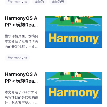
进化
#harmonyos
#华为
#华为云
HarmonyOS A
PP＜玩转React
＞开源教程十
模块详情页面开发摘要
七：模块详情页
本文介绍了模块详情页
面
面的开发过程，主要包
括三个核心部分： 页面
路由与参数传递：通过r
#harmonyos
outer实现页面跳转并传
递moduleId参数，在目
标页面接收参数并获取
HarmonyOS A
对应模块数据 模块信息
PP＜玩转React
展示：设计动态渐变背
＞开源教程五：
景的头部区域，展示模
本文介绍了React学习
项目架构设计
块图标、标题、描述、
教程项目的分层架构设
课时数等信息，背景色
计，包含五层架构：表
根据模块主题色动态变