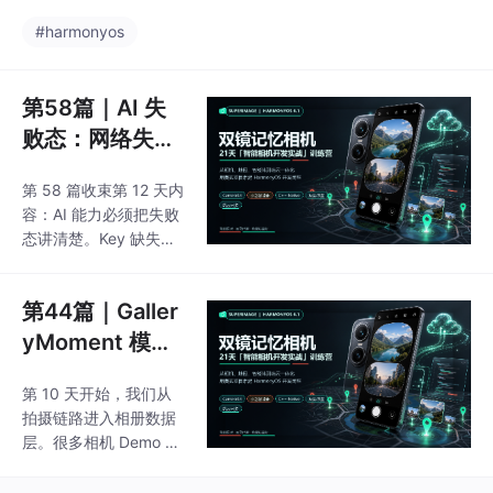
现层(Pages)、组件层
化 课程列表组件：开发
(Components)、服务
#harmonyos
LessonItem组件，包含
层(Services)、数据层
左侧状态指示条、课程
(Data)和模型层(Model
序号、标题、收藏按钮
s)。详细规划了项目目
第58篇｜AI 失
等信息
录结构，包括commo
败态：网络失
n、components、dat
败、Key 缺失、
a、models、pages和s
第 58 篇收束第 12 天内
模型失败如何提
ervices等模块，并制定
容：AI 能力必须把失败
了命名规范。最后展示
示
态讲清楚。Key 缺失、
了如何通过Constants.e
登录未完成、网络失
ts文件集中管理应用常
败、响应为空、模型未
量，包括
第44篇｜Galler
开通，它们都不应该只
变成一句“失败了”。 项
yMoment 模
目把前置检查放在页面
型：一张“记忆照
层，请求异常放在服务
第 10 天开始，我们从
片”不只是 Uri
层，模型不可用时再尝
拍摄链路进入相册数据
试候选模型。这样用户
层。很多相机 Demo 只
看到的是明确提示，开
保存一张图片 Uri，但双
发者排查时也能顺着层
镜记忆相机要承载地