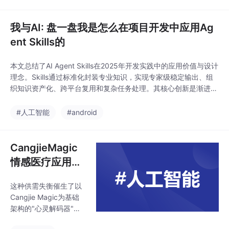
化数据，实时决策系统
依赖毫秒级响应，传统
架构已无法满足需求。
我与AI: 盘一盘我是怎么在项目开发中应用Ag
本文将结合近三年行业
ent Skills的
实践，探讨三大核心命
题：1）基于AI的数据库
本文总结了AI Agent Skills在2025年开发实践中的应用价值与设计
自治管理 2）向量数据
理念。Skills通过标准化封装专业知识，实现专家级稳定输出、组
库与LLM的协同架构
织知识资产化、跨平台复用和复杂任务处理。其核心创新是渐进式
3）分布式事务中的智
披露机制：元数据层(100token/技能)始终加载，主体指令层(100
能优化策略。
0-5000token)触发加载，附加资源层按需调用。这种设计显著优
#人工智能
#android
化了上下文管理效率，相比传统MCP方式可减少95%初始tok
CangjieMagic
情感医疗应用技
术实践
这种供需失衡催生了以
Cangjie Magic为基础
架构的"心灵解码器"系
统，其通过三项革命性