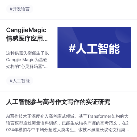
疗应用技术实践
智能心理医疗助手的技
度；C说《飞驰人生2》
术实现路径，分享在开
#开发语言
燃爆了，D说不如第一
发过程中积累的经验与
部。有没有一个工具，
思考，希望能为同行提
能让我快速看到最新热
供有价值的参考。
CangjieMagic
榜电影，还能根据我的
口味给出个性化推荐
情感医疗应用技
术实践
这种供需失衡催生了以
Cangjie Magic为基础
架构的"心灵解码器"系
统，其通过三项革命性
创新重构服务模式：首
#人工智能
先，基于非线性语音特
征提取的情绪波动预警
模块，能够从300ms级
人工智能参与高考作文写作的实证研究
别的语音片段中识别出
基频扰动(jitter)和振幅
AI写作技术正深度介入高考应试领域。基于Transformer架构的大
震颤(shimmer)等抑郁
语言模型通过海量语料训练，已能生成结构严谨的高考范文，在2
特征指标，使得早期识
024年模拟考中平均分超过人类考生。该技术虽擅长议论文框架搭
别准确率较传统PHQ-9
建和典故引用，但共情指数仅为人类的62%，面对生活化题目仍显