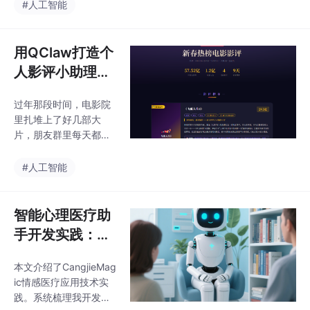
创新重构服务模式：首
#人工智能
先，基于非线性语音特
征提取的情绪波动预警
模块，能够从300ms级
用QClaw打造个
别的语音片段中识别出
人影评小助理：
基频扰动(jitter)和振幅
我花半小时做了
震颤(shimmer)等抑郁
过年那段时间，电影院
个新春热榜电影
特征指标，使得早期识
里扎堆上了好几部大
别准确率较传统PHQ-9
网页
片，朋友群里每天都是
量表提升37%；最后，
“《热辣滚烫》好看
依托百度地图API开发的
吗？”“《飞驰人生2》值
#人工智能
危机干预网络，通过改
不值得看？”“《第二十
良的MCP(Mental Cris
条》和《红毯先生》哪
个更值得刷？我翻遍了
智能心理医疗助
豆瓣、猫眼、微博，发
手开发实践：从
现一个尴尬的问题：评
技术架构到人文
分分散、评价两极、每
本文介绍了CangjieMag
关怀——Cangji
个人的口味还不一样。
ic情感医疗应用技术实
A说《热辣滚烫》笑中
eMagic情感医
践。系统梳理我开发的
带泪，B说它营销过