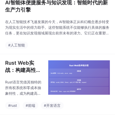
AI智能体便捷服务与知识发现：智能时代的新
生产力引擎
在人工智能技术飞速发展的今天，AI智能体正从科幻概念逐步转变
为现实生活中的得力助手。这些智能系统不仅能够执行具体的服务
任务，更在知识发现领域展现出前所未有的潜力。它们正在重塑我
们获取信息、解决问题的方式，成为推动社会进步的新生产力引
擎。
#人工智能
Rust Web实
战：构建高性能
并发工具的艺术
Rust语言凭借其独特的
所有权系统和零成本抽
象特性，成为构建高性
能Web应用的理想选
择。本文系统介绍了Ru
#rust
#前端
#开发语言
st在Web高并发领域的