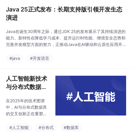
应用实践，包括：1）T
okio异步运行时的核心
Java 25正式发布：长期支持版引领开发生态
原理与并发原语；2）A
演进
ctix-Web框架的高性能
实现机制；3）分布式
Java在诞生30周年之际，通过JDK 25的发布展示了其持续演进的
计数器服务的完整开发
能力。新特性在降低学习成本、提升运行时性能、增强安全态势和
案例；4）性能优化策
完善并发模型方面的努力，正推动Java在AI驱动和云原生应用开
略与多语言对比测试。
发中保持竞争力。
通过内存安全保证、无
#java
#开发语言
畏并发特性和接近底层
的执行效率，Rust在We
b开发领域展现出独特
人工智能新技术
优势，为
与分布式数据库
融合实践
在2025年的技术图谱
中，AI与分布式数据库
的交叉创新正在重塑数
据基础设施。大模型训
练需要处理PB级非结构
#人工智能
#分布式
#数据库