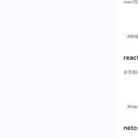
reac
#前
rea
在页面
#reac
net