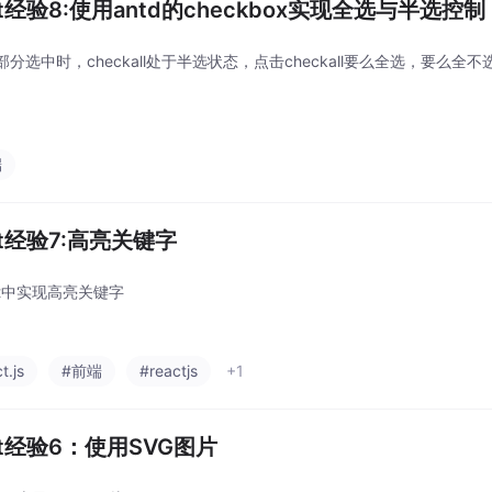
ct经验8:使用antd的checkbox实现全选与半选控制
分选中时，checkall处于半选状态，点击checkall要么全选，要么全不
端
ct经验7:高亮关键字
ct中实现高亮关键字
t.js
#前端
#reactjs
+1
ct经验6：使用SVG图片