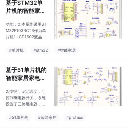
基于STM32单
片机的智能家居
窗户窗帘控制系
功能：0.本系统采用ST
统红外遥控prot
M32F103RCT6作为单
eus仿真原理图P
片机1.LCD1602液晶实
CB
时显示当前时间/窗帘状
态/光照强度2.支持手动
#单片机
#stm32
#智能家居
按键/定时/光强检测三
种模式控制窗帘3.'设
置’键进入设置界面4.默
基于51单片机的
认状态下’确定’键可切换
智能家居家电设
模式5.设置界面’确定’为
备控制系统prot
确定6.支持掉电保存7.
2.按键可设定温度，可
eus仿真原理图P
采用DC002作为电源接
控制继电器开关，系统
口可直接输入5V给整个
CB
设置了三路继电器，可
系统供电原理图：PCB
以分别控制三种不同的
：主程序：实物演示视
家用设备。3.温度传感
#51单片机
#智能家居
#proteus
频：https://www.bilibil
器采用的型号是常见的