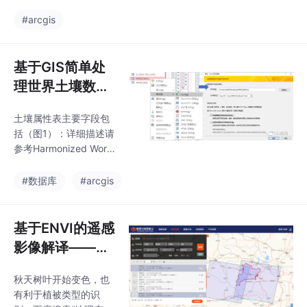
自中国地震局2023年发
长势评估）和环境评估
布的活断层数据库（CA
#arcgis
（灾害影响分析），为
FDv2023），通过GMT
多领域研究提供
工具转换为通用shp格
式。数据集整合了130
基于GIS简单处
余个断层调查项目成
理世界土壤数据
果，包含断层名称、活
库（HWSD）的
动时代、运动学性质等
土壤属性表主要字段包
中国土壤数据集
核心属性字段（中英文
括（图1）：详细描述请
对照）。虽然转换过程
参考Harmonized World
中可能存在部分中文字
Soil Database (version
段乱码，但数据精度较2
1.1).pdf文件，其中以T
#数据库
#arcgis
015版显著提升。该数
开头的土壤属性表示土
据可为地震机理研究、
壤上层的属性（0-30c
城市规划及地质灾害评
m），以S开头的土壤属
基于ENVI的遥感
估提供
性代表土壤下层的土壤
影像解译——以
属性（30-100cm）。
Landsat8数据
在工具箱中打开【数据
秋天树叶开始变色，也
为例（上）
管理工具】——【栅
有利于植被类型的识
格】——【栅格属