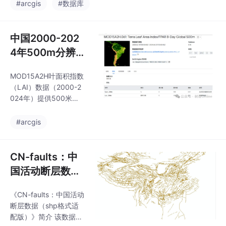
该数据集融合ERA5再分
#arcgis
#数据库
构建和自然语言编程辅
析数据与气象台站观测
助，显著提升文献处
数据，并引入AI技术优
理、写作效率与成果质
化辐射和降水数据。相
中国2000-202
量，解决"写作
比上一代产品，CMFD
4年500m分辨
2.0具有以下改进：时间
率逐年叶面积指
跨度从40年扩展至74
MOD15A2H叶面积指数
数（LAI）数据
年；空间分辨率0.1°×0.
（LAI）数据（2000-2
1°；有效覆盖范围扩展
集
024年）提供500米分
至中国境外；新增衍生
辨率、8天合成的植被
变量；采用NetCDF4格
信息，采用GCS_WGS_1
#arcgis
式直接存储实型数据。
984坐标系和Tiff格式。
数据集包含近地面气
该数据通过Google Eart
温、气压、比湿等7类
h Engine平台获取，有
CN-faults：中
效值域0-10（m²/m
国活动断层数据
²），可直观反映植被密
（ shp格式适配
度。作为MODIS重要产
《CN-faults：中国活动
版）
品，LAI数据广泛应用于
断层数据（shp格式适
生态研究（碳循环分
配版）》简介 该数据源
析）、农业监测（作物