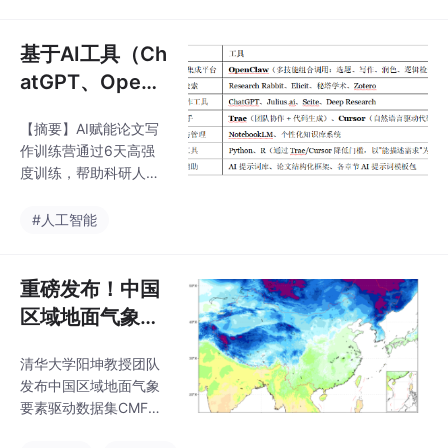
全流程中的应用。课程
的科研工作流。课程特
特色包括：构建"AI即方
别针对科研场景
法论"的科研自动化体
基于AI工具（Ch
系；Python+R双语言实
atGPT、OpenC
现文献计量与数据分
law等）工作流
析；注重本地化部署与
【摘要】AI赋能论文写
的高强度论文写
流程可迁移性。学员将
作训练营通过6天高强
掌握从选题、文献分
作实战
度训练，帮助科研人员
析、实验设计到论文写
掌握结构化写作方法，
作、期刊匹配的全链条
深度整合ChatGPT、O
#人工智能
技能，最终形成可复用
penClaw等AI工具，实
的科研工作流。课程特
现从选题到成稿的全流
别针对科研场景
程突破。课程包含工具
重磅发布！中国
实操、研究框架构建、
区域地面气象要
数据分析代码生成、学
素驱动数据集 v
术润色等核心模块，针
清华大学阳坤教授团队
2.0（1951-202
对文理科差异提供定制
发布中国区域地面气象
化方案，使学员快速产
4）
要素驱动数据集CMFD
出规范论文初稿。通过
2.0（1951-2024），
AI技能链调用、知识库