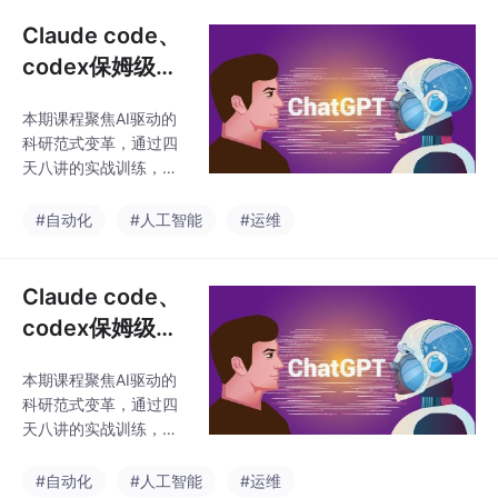
特色包括：构建"AI即方
别针对科研场景
法论"的科研自动化体
Claude code、
系；Python+R双语言实
codex保姆级方
现文献计量与数据分
法，从安装到科
析；注重本地化部署与
本期课程聚焦AI驱动的
研自动化的工作
流程可迁移性。学员将
科研范式变革，通过四
掌握从选题、文献分
流
天八讲的实战训练，系
析、实验设计到论文写
统教授OpenClaw、Cla
作、期刊匹配的全链条
udeCode等工具在科研
#自动化
#人工智能
#运维
技能，最终形成可复用
全流程中的应用。课程
的科研工作流。课程特
特色包括：构建"AI即方
别针对科研场景
法论"的科研自动化体
Claude code、
系；Python+R双语言实
codex保姆级方
现文献计量与数据分
法，从安装到科
析；注重本地化部署与
本期课程聚焦AI驱动的
研自动化的工作
流程可迁移性。学员将
科研范式变革，通过四
掌握从选题、文献分
流
天八讲的实战训练，系
析、实验设计到论文写
统教授OpenClaw、Cla
作、期刊匹配的全链条
udeCode等工具在科研
#自动化
#人工智能
#运维
技能，最终形成可复用