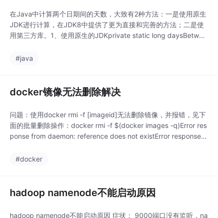
在Java中计算两个日期间的天数，大致有2种方法：一是使用原生
JDK进行计算，在JDK8中提供了更为直接和完善的方法；二是使
用第三方库。1、使用原生的JDKprivate static long daysBetwee
n(Date one, Date two) {long difference =(one.getTime()-two.g
etTime())/8
#java
docker镜像无法删除解决
问题：使用docker rmi -f [imageid]无法删除镜像，并报错，见下
面的批量删除操作：docker rmi -f $(docker images -q)Error res
ponse from daemon: reference does not existError response fr
om daemon: reference does not existError ...
#docker
hadoop namenode不能启动原因
hadoop namenode不能启动原因 症状： 9000端口没有监听，na