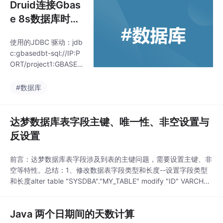
Druid连接Gbas
e 8s数据库时报
空指针问题解决
使用的JDBC 驱动：jdb
c:gbasedbt-sql://IP:P
ORT/project1:GBASED
BTSERVER=gbase0
1。
#数据库
达梦数据库表字段主键、唯一性、非空设置与
反设置
前言：达梦数据库表字段涉及到表的主键问题，需要设置主键、非
空等特性。总结：1、修改数据表字段类型和长度--设置字段类型
和长度alter table "SYSDBA"."MY_TABLE" modify "ID" VARCHAR
2(50);2、增加和去除唯一性设置注意：唯一性与主键互斥，只能
选其一。获取唯一性约束的KEY，参见后面的语句。--增加唯一alt
Java 两个日期间的天数计算
er t...