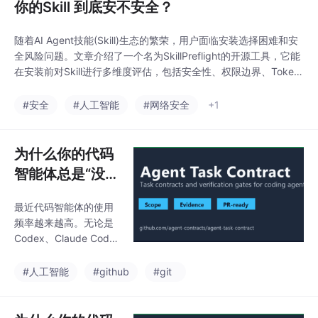
你的Skill 到底安不安全？
随着AI Agent技能(Skill)生态的繁荣，用户面临安装选择困难和安
全风险问题。文章介绍了一个名为SkillPreflight的开源工具，它能
在安装前对Skill进行多维度评估，包括安全性、权限边界、Token
消耗、轻量程度等7个方面，生成评分报告。该工具支持命令行和
GitHub Action，适合普通用户、开发者及团队使用，旨在为日益
#安全
#人工智能
#网络安全
+1
增长的Skill生态建立安全审查机制，帮助用户做出更明智
为什么你的代码
智能体总是“没验
证就说完成”？
最近代码智能体的使用
频率越来越高。无论是
Codex、Claude Cod
e，还是 OpenClaw 这
类面向开发场景的智能
#人工智能
#github
#git
体，它们已经可以完成
不少真实工程任务：读
代码、改 Bug、写测