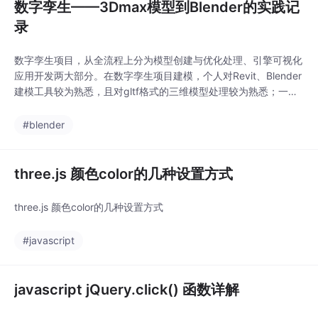
数字孪生——3Dmax模型到Blender的实践记
录
数字孪生项目，从全流程上分为模型创建与优化处理、引擎可视化
应用开发两大部分。在数字孪生项目建模，个人对Revit、Blender
建模工具较为熟悉，且对gltf格式的三维模型处理较为熟悉；一般
选用gltf格式的三维模型、webgl可视化引擎。建筑模型通过Revit
进行创建，或者通过3D溜溜网等模型库进行获取gltf、max格式的
#blender
模型；Revit模型通过插件可转换为gltf，然后在Blender中进行
three.js 颜色color的几种设置方式
three.js 颜色color的几种设置方式
#javascript
javascript jQuery.click() 函数详解