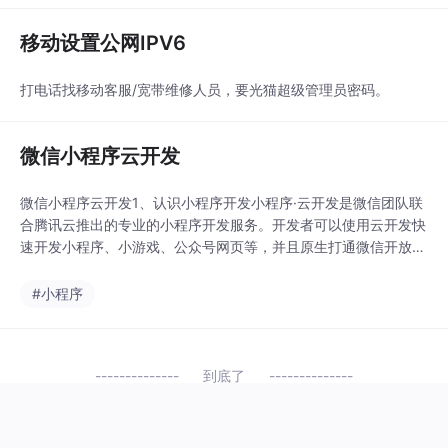
库需要付费3
移动设置公网IPV6
打电话找移动客服/宽带维修人员，要光猫超级管理员密码。
微信小程序云开发
微信小程序云开发1、认识小程序开发小程序·云开发是微信团队联
合腾讯云推出的专业的小程序开发服务。开发者可以使用云开发快
速开发小程序、小游戏、公众号网页等，并且原生打通微信开放能
力。开发者无需搭建服务器，可免鉴权直接使用平台提供的API进
行业务开发小程序云开发又简称tcb，是微信官方给我们提供的基
#小程序
于腾讯云的云服务器。目前云开发包含：云数据库，云函数，云存
储，云调用。后面章节会具体给大家讲解这几个。官
到底了