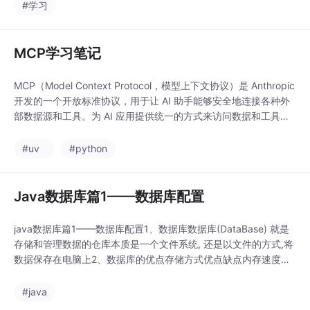
记住之前的对话内容Document（文档）：文本数据的基本单位，
#学习
包含内容和元数据Vector Store（向量存储）：存储
MCP学习笔记
MCP（Model Context Protocol，模型上下文协议）是 Anthropic
开发的一个开放标准协议，用于让 AI 助手能够安全地连接各种外
部数据源和工具。为 AI 应用提供统一的方式来访问数据和工具类
似于 USB-C 接口 - 一个标准协议连接多种服务让 AI模型 能够访
问文件系统、数据库、API 等外部资源。
#uv
#python
Java数据库篇1——数据库配置
java数据库篇1——数据库配置1、数据库数据库(DataBase) 就是
存储和管理数据的仓库本质是一个文件系统, 还是以文件的方式,将
数据保存在电脑上2、数据库的优点存储方式优点缺点内存速度快
不能够永久保存,数据是临时状态的文件数据是可以永久保存的使
用IO流操作文件, 不方便数据库1.数据可以永久保存 2.方便存储和
#java
管理数据 3.使用统一的方式操作数据库 (SQL)占用资源,有些数据