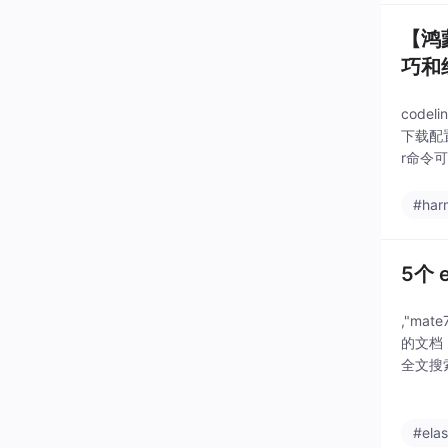
【鸿
巧和
cod
下载配置
r命令
#har
5个 
,"ma
的文档
全文搜
高效、
#elas