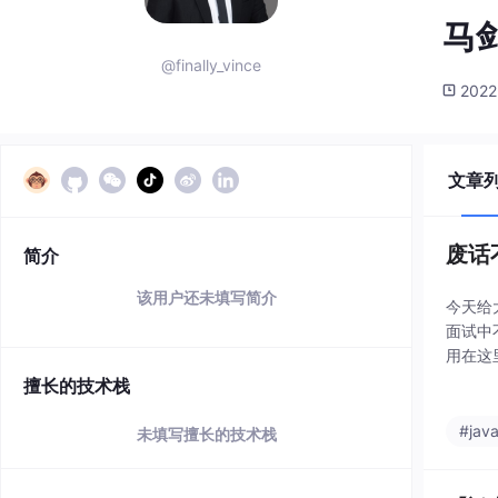
马
@finally_vince
2022
文章
废话
简介
该用户还未填写简介
今天给
面试中
用在这
过程中
擅长的技术栈
备：数
#jav
未填写擅长的技术栈