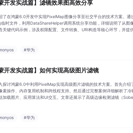
蒙开发实战篇】滤镜效果图高效分享
了在鸿蒙6.0开发中实现PixelMap图像分享至社交平台的技术方案。通过Imag
为临时文件，利用DataShareHelper调用系统分享功能，详细说明了
含关键代码示例，涉及权限配置、文件转换、URI构造等核心环节，并提
意事项。该方案适用于微博、微信等社交平台的图片分享场景，同时介绍
monyos
#华为
蒙开发实战篇】如何实现高级图片滤镜
入探讨鸿蒙6.0中利用PixelMap实现高级图片滤镜的技术方案。首先介绍了
像素操作、内存复用机制和跨线程支持。然后通过完整案例详细解析了冷
括加载图片、应用算法和UI交互。文章还展示了高级边缘检测滤镜（Sob
了大图分块处理和Worker线程并行计算等性能优化策略。这些技术可以
monyos
#华为