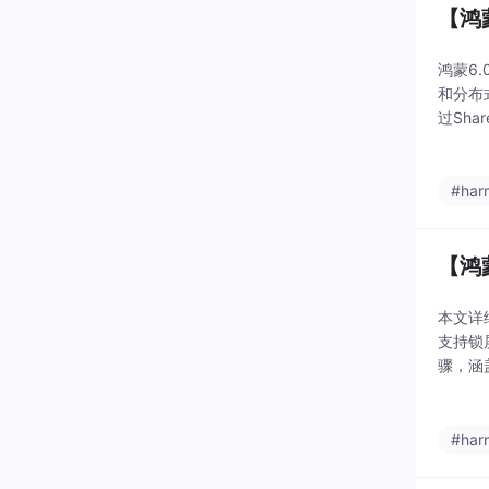
【鸿
鸿蒙6.
和分布式
过Sh
开发流
#har
【鸿
本文详
支持锁
骤，涵
提供了
验。
#har