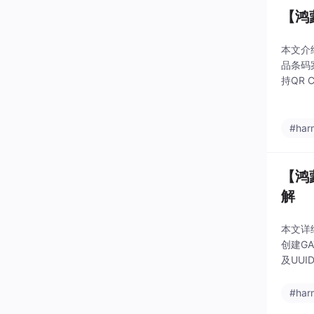
【鸿
本文介
品条码
持QR
件； 
码实现
#har
【鸿
解
本文详
创建G
及UU
备间数
#har