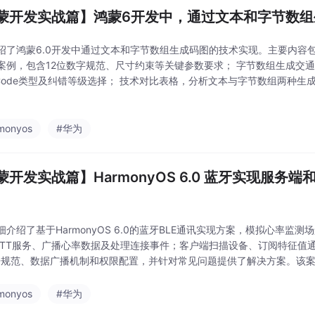
蒙开发实战篇】鸿蒙6开发中，通过文本和字节数组
绍了鸿蒙6.0开发中通过文本和字节数组生成码图的技术实现。主要内容包括
案例，包含12位数字规范、尺寸约束等关键参数要求； 字节数组生成交
 Code类型及纠错等级选择； 技术对比表格，分析文本与字节数组两种
常见避坑指南，如尺寸要求、纠错等级选择等内容优化建议。文章结合典
monyos
#华为
蒙开发实战篇】HarmonyOS 6.0 蓝牙实现服务
细介绍了基于HarmonyOS 6.0的蓝牙BLE通讯实现方案，模拟心率监
ATT服务、广播心率数据及处理连接事件；客户端扫描设备、订阅特征值
ID规范、数据广播机制和权限配置，并针对常见问题提供了解决方案。该案
据通信的完整流程，适用于物联网设备开发场景。
monyos
#华为