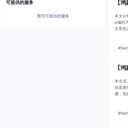
【鸿
可提供的服务
暂无可提供的服务
本文介绍
p编码
文章包
容性注
#har
【鸿
本文深
括直接
骤，包
并提供
#har