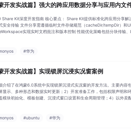
蒙开发实战篇】强大的跨应用数据分享与应用内文
0 Share Kit深度开发指南 核心要点： Share Kit提供标准化跨应用分
安全传输 文件分享需遵循临时文件存储规范（cacheDir/tempDir）和
areWorkspace实现实时文档批注和版本控制 性能优化策略包括分块传输
程涵盖环境配置、数据封装、面板调用和错误处理
monyos
#华为
蒙开发实战篇】实现锁屏沉浸实况窗案例
细介绍了在鸿蒙6.0系统中实现锁屏沉浸式实况窗的开发方法。主要内容
屏显示、多种形态和数据实时更新；2）开发准备工作，包括权限声明和
盖模块初始化、模板创建、沉浸式窗口设置和生命周期管理；4）以外卖
详细的代码示例，帮助开发者快速掌握在鸿蒙应用中实现锁屏实时状态显
monyos
#ubuntu
#华为