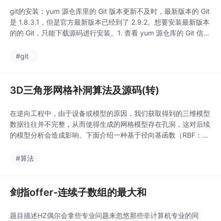
git的安装：yum 源仓库里的 Git 版本更新不及时，最新版本的 Git
是 1.8.3.1，但是官方最新版本已经到了 2.9.2。想要安装最新版本
的的 Git，只能下载源码进行安装。1. 查看 yum 源仓库的 Git 信
息：1# yum info git可以看出，截至目前，yum 源仓库中最新的
Git 版本才 1.8.3....
#git
3D三角形网格补洞算法及源码(转)
在逆向工程中，由于设备或模型的原因，我们获取得到的三维模型
数据往往并不完整，从而使得生成的网格模型存在孔洞，这对后续
的模型分析会造成影响。下面介绍一种基于径向基函数（RBF：Ra
dial Basis Function）的三角网格补洞方法。Step 1：检测孔洞边
界 三角网格是由一系列顶点（V）以及由这些顶点所构成的三
#算法
角面片（F）所组成，由三角面片可以得到网格的边（E）。通常一
条边连接两个...
剑指offer-连续子数组的最大和
题目描述HZ偶尔会拿些专业问题来忽悠那些非计算机专业的同