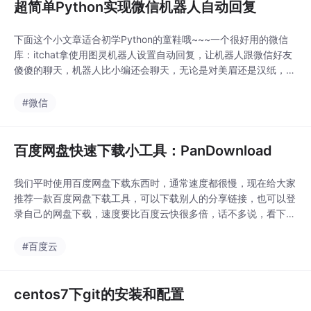
超简单Python实现微信机器人自动回复
下面这个小文章适合初学Python的童鞋哦~~~一个很好用的微信
库：itchat拿使用图灵机器人设置自动回复，让机器人跟微信好友
傻傻的聊天，机器人比小编还会聊天，无论是对美眉还是汉纸，上
来就是爱！爱！爱！简直太辣眼睛！！！用它进行来调戏微信好
友，简直6的一笔！（记住一条！千万不能对女票使用，遭遇一万
#微信
点伤害）好啦，下面就来一起看一下如何使用吧！使用工具：itch
at，req...
百度网盘快速下载小工具：PanDownload
我们平时使用百度网盘下载东西时，通常速度都很慢，现在给大家
推荐一款百度网盘下载工具，可以下载别人的分享链接，也可以登
录自己的网盘下载，速度要比百度云快很多倍，话不多说，看下面
的图！PanDownload下载工具速度为2.4M/S，百度云下载速度为
146K/S。下载速度，一看即明！另外，PanDownload无需安装，
#百度云
只有几兆，无需安装 ，下载即用。关注公众号回复【P...
centos7下git的安装和配置