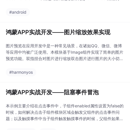
后可以直接调用对象的方法，
#android
鸿蒙APP实战开发——图片缩放效果实现
图片预览在应用开发中是一种常见场景，在诸如QQ、微信、微博
等应用中均被广泛使用。本模块基于Image组件实现了简单的图片
预览功能。双指捏合对图片进行缩放双击图片进行图片的大小切
换，在放大状态下，双击可恢复默认状态图片在放大模式下，滑动
图片查看图片的对应位置。
#harmonyos
鸿蒙APP实战开发——阻塞事件冒泡
本示例主要介绍在点击事件中，子组件enabled属性设置为false的
时候，如何解决点击子组件模块区域会触发父组件的点击事件问
题；以及触摸事件中当子组件触发触摸事件的时候，父组件如果设
置触摸事件的话，如何解决父组件也会被触发的问题。