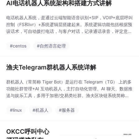
AI电话机器人系统架构和搭建方式讲解
电话机器人系统，是通过云端智能语音识别+SIP，VOIP+底层呼叫
控制（FS和ivr）+系统逻辑层搭建起来。系统逻辑功能包括根据预
设话术，可自动拨打电话，与客户对话，记录通话录音，评定意向
等级。可以提高业务员工作效率，大批量筛选意向客户，用机器人
代替普通话务员完成机械性筛选。且比话务员的效率要高数倍甚至
#centos
#自然语言处理
数十倍。系统具体搭建步骤1 先安装 lnmp.tar.gztar zxvf lnmp.ta
r.g
渔夫Telegram群机器人系统详解
群机器人（常简称 Tiger Bot）是运行在 Telegram（TG） 上的多
功能社群管理+AI 互动机器人，主打自动化管理、AI 聊天、数据推
送与娱乐工具，多用于加密/交易类社群。渔夫区块链系统简称渔
夫系统，分为商城模块，静态页模块，代理模块。其主要业务流程
是通过php加ub22构架，对接Telegram机器人推送群信息，利用
#linux
#机器人
#服务器
区块链合约获取授权。区块链是去中心化、不可篡改、公开透明的
分布式账本
OKCC呼叫中心