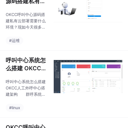
源码搭建私有云
部署需要什么环
OKCC呼叫中心源码搭
境？
建私有云部署需要什么
环境？现如今天很多行
业都离不开电销外呼。
人工外呼精准度好，成
#运维
交率高，但如何高效使
用成了新的问题。下面
我们就来聊聊OKCC呼
呼叫中心系统怎
叫中心系统 。OK-CC呼
么搭建 OKCC人
叫中心技术，采用软硬
工外呼中心VOS
件结合的架构方式、及
呼叫中心系统怎么搭建
3000搭建架构
分布式的IP技术，从多
OKCC人工外呼中心搭
角度为企业提供整合的
建架构 群呼系统综
一体化解决方案；由于
合了各行业不同企业厂
新技术的应用，在提供
商的不同需要而专门的
#linux
优质高效的客户服务的
设计的一个平台。该自
同时，大大降低了运营
动外呼营销系统能够有
成本，给企业的客户服
效的提高营销部门的工
OKCC呼叫中心
务带来震撼性的变革，