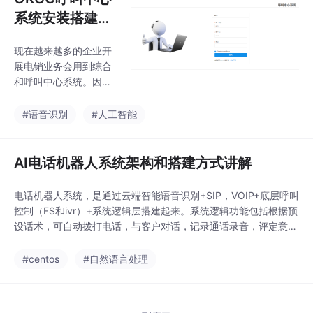
作效率、降低企业销售
共同辅助
系统安装搭建和
成本和方便管理人员对
语音质检
销售代表进行考核等功
现在越来越多的企业开
效。 呼叫中心系统
展电销业务会用到综合
方便在哪？ 呼叫中
和呼叫中心系统。因为
心可对接中继线，VO
其高效性也给企业的业
S，软电话外呼。自动
务开展带来便利。群呼
#语音识别
#人工智能
拨号方便快捷，提高企
系统综合了各行业不同
事业单位营销效率！分
企业厂商的不同需要而
企业，操作员，坐席，
专门的设计的一个平
AI电话机器人系统架构和搭建方式讲解
财务等权限方便运营管
台。该自动外呼营销系
理 呼叫中心系
统能够有效的提高营销
电话机器人系统，是通过云端智能语音识别+SIP，VOIP+底层呼叫
部门的工作效率、降低
控制（FS和ivr）+系统逻辑层搭建起来。系统逻辑功能包括根据预
企业销售成本和方便管
设话术，可自动拨打电话，与客户对话，记录通话录音，评定意向
理人员对销售代表进行
等级。可以提高业务员工作效率，大批量筛选意向客户，用机器人
考核等功效。
代替普通话务员完成机械性筛选。且比话务员的效率要高数倍甚至
#centos
#自然语言处理
呼叫中心可对接中继
数十倍。系统具体搭建步骤1 先安装 lnmp.tar.gztar zxvf lnmp.ta
线，VOS，软电话外
r.g
呼。自动拨号方便快
捷，提高企事业单位营