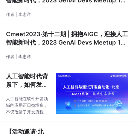
智能新时代，2023 GenAI Devs Meetup 1st
图像，为各个领域的应
结合的topic，这无疑成
用提供了新的可能性。
圆满举行！...
为了2023年测试行业最
如果说最终交付的图
作者 | 李忠洋
亮的技术方向。那么，
为什么人工智能会突然
爆火，又会给大家带来
Cmeet2023·第十二期 | 拥抱AIGC，迎接人工
哪些价值呢？ 12月09
智能新时代，2023 GenAI Devs Meetup 1st
日，由CSDN与霍格沃
圆满举行！...
兹测试开发学社联合主
作者 | 李忠洋
办的CMeet系列技术生
态沙龙在京举办，此次
沙龙以“人工智能与测试
人工智能时代背
开发自
景下，如何发展
与应用自动化测
人工智能在软件开发领
试？
域的应用正日益增多，
不仅改进了开发流程，
也提高了软件开发的效
率和质量。在各个行业
【活动邀请·北
技术会议上出现了越来