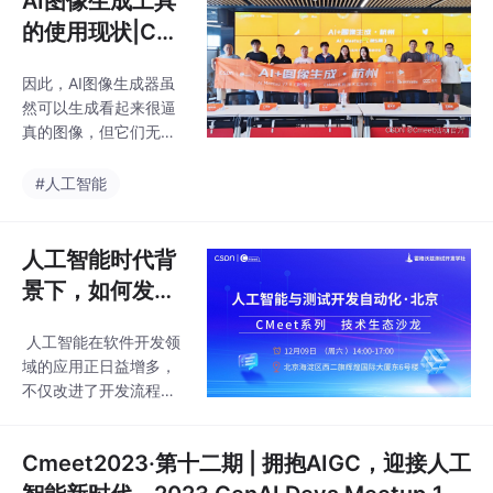
AI图像生成工具
态沙龙在京举办，此次
南大学的师生对AI大模
的使用现状|CS
沙龙以“人工智能与测试
型的发展趋势和应用前
开发自
DN CMeet 技术
景有了更深层次的认
因此，AI图像生成器虽
研讨会·杭州站回
知，为AI大模型行业的
然可以生成看起来很逼
未来发展培养和储备了
顾
真的图像，但它们无法
新的人才资源。在每次
理解图像中的语义信
教学结束之后，都安排
息，无法把握图像中所
#人工智能
了实操环节，留给大家
包含的更深层次的意义
时间对课上知识进行消
和概念。但作为美术，
化，并通过实践进行知
常常面对的是‘新风格’的
人工智能时代背
识巩固，在实践过程
业务需求给到，那么这
景下，如何发展
种情况下飞镖偏离靶心
与应用自动化测
的概率就更高，需要花
人工智能在软件开发领
试？
比平常更多的时间探索
域的应用正日益增多，
且得到的图片未必满
不仅改进了开发流程，
意。人工智能可以根据
也提高了软件开发的效
给定的文本、图像或其
率和质量。在各个行业
他信息，自动生成具有
Cmeet2023·第十二期 | 拥抱AIGC，迎接人工
技术会议上出现了越来
高度复杂性和真实感的
越多的人工智能与测试