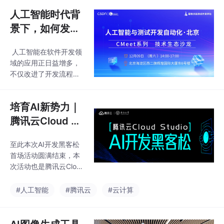
人工智能时代背
景下，如何发展
与应用自动化测
人工智能在软件开发领
试？
域的应用正日益增多，
不仅改进了开发流程，
也提高了软件开发的效
率和质量。在各个行业
培育AI新势力｜
技术会议上出现了越来
越多的人工智能与测试
腾讯云Cloud St
结合的topic，这无疑成
udio AI开发黑客
为了2023年测试行业最
至此本次AI开发黑客松
松首场活动圆满
亮的技术方向。那么，
首场活动圆满结束，本
落幕！
为什么人工智能会突然
次活动也是腾讯云Clou
爆火，又会给大家带来
d Studio和东南大学在A
哪些价值呢？ 12月09
I大模型学习领域的成功
#人工智能
#腾讯云
#云计算
日，由CSDN与霍格沃
实践，不仅使得腾讯云
兹测试开发学社联合主
明晰了高校AI技术人才
办的CMeet系列技术生
队伍培养模式，也让东