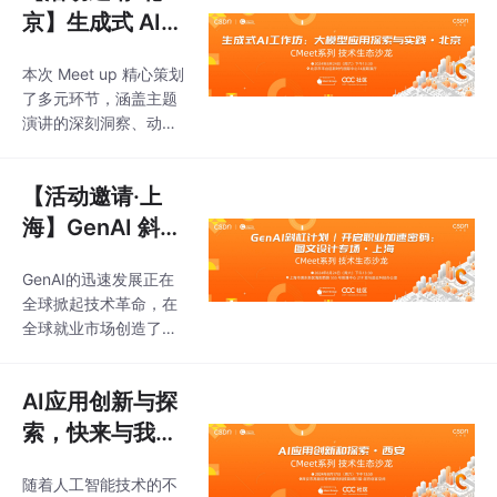
越多的人工智能与测试
京】生成式 AI
结合的topic，这无疑成
工作坊：大模型
为了2023年测试行业最
本次 Meet up 精心策划
应用探索与实
亮的技术方向。那么，
了多元环节，涵盖主题
践！
为什么人工智能会突然
演讲的深刻洞察、动手
爆火，又会给大家带来
实践的亲身体验，以及
哪些价值呢？ 12月09
互动交流的思维碰撞。
日，由CSDN与霍格沃
【活动邀请·上
我们荣幸地邀请到 AI 领
兹测试开发学社联合主
域的布道者、资深工程
海】GenAI 斜杠
办的CMeet系列技术生
师等顶尖技术专家，他
计划｜ 开启职业
态沙龙在京举办，此次
们将深度剖析生成式 A
GenAI的迅速发展正在
沙龙以“人工智能与测试
加速密码：图文
I、Amazon Q 及大模型
全球掀起技术革命，在
开发自动化”为主
设计专场
应用的精髓与前沿场
全球就业市场创造了前
景，引领参与者亲手感
所未有的机遇，使普通
受 LLM 应用的非凡魅
人也能在科技和创意领
力。 此次盛会旨在搭建
AI应用创新与探
域自由发挥才华。亚马
一个跨领域的交流平
逊云科技开发者社区 Us
索，快来与我们
台，通过聚焦大模型应
er Group上海发起了#G
共赴一场技术之
用的探索与实践，汇聚
enAI 斜杠计划#，希望
随着人工智能技术的不
各方智慧，分享 AI 原生
约！| CSDN CM