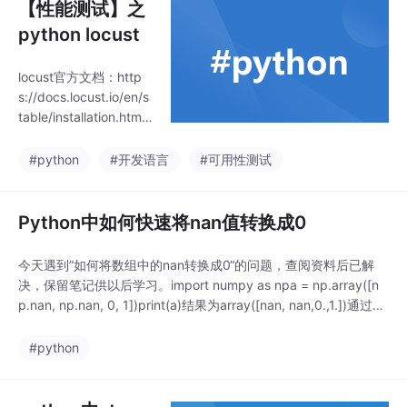
【性能测试】之
python locust
locust官方文档：http
s://docs.locust.io/en/s
table/installation.htm
l。安装成功后可以通过l
ocust -V命令查看，如
#python
#开发语言
#可用性测试
果返回“locust 2.18.3 fr
om /xx/lib/python3.9/
site-packages/locust
Python中如何快速将nan值转换成0
(python 3.9.10)”locust
是一款开源的用python
今天遇到”如何将数组中的nan转换成0“的问题，查阅资料后已解
实现的性能/压力测试工
决，保留笔记供以后学习。import numpy as npa = np.array([n
具，可以通过
p.nan, np.nan, 0, 1])print(a)结果为array([nan, nan,0.,1.])通过调
用numpy.nan_to_num函数，可快速将nan转换成0值np.nan_to_n
um(a)结果为array([0., 0.,
#python