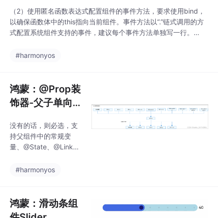
（2）使用匿名函数表达式配置组件的事件方法，要求使用bind，
以确保函数体中的this指向当前组件。事件方法以“.”链式调用的方
式配置系统组件支持的事件，建议每个事件方法单独写一行。
（4）使用声明的箭头函数，可以直接调用，不需要bind this。
（3）使用组件的成员函数配置组件的事件方法。（1）使用箭头函
#harmonyos
数配置组件的事件方法。
鸿蒙：@Prop装
饰器-父子单向
同步
没有的话，则必选，支
持父组件中的常规变
量、@State、@Link、
@Prop、@Provide、@
Consume、@ObjectLi
#harmonyos
nk、@StorageLink、
@StorageProp、@Loc
alStorageLink和@Loc
鸿蒙：滑动条组
alStorageProp去初始
件Slider