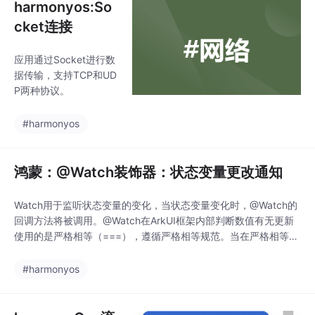
harmonyos:So
cket连接
应用通过Socket进行数
据传输，支持TCP和UD
P两种协议。
#harmonyos
鸿蒙：@Watch装饰器：状态变量更改通知
Watch用于监听状态变量的变化，当状态变量变化时，@Watch的
回调方法将被调用。@Watch在ArkUI框架内部判断数值有无更新
使用的是严格相等（===），遵循严格相等规范。当在严格相等为
false的情况下，就会触发@Watch的回调。以下示例展示组件更新
和@Watch的处理步骤。count在CountModifier中由@State装
#harmonyos
饰，在TotalView中由@Prop装饰。@Compon