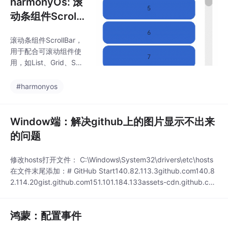
harmonyOs: 滚
动条组件ScrollB
ar
滚动条组件ScrollBar，
用于配合可滚动组件使
用，如List、Grid、Scr
oll。说明该组件从API V
ersion 8开始支持。
#harmonyos
Window端：解决github上的图片显示不出来
的问题
修改hosts打开文件： C:\Windows\System32\drivers\etc\hosts
在文件末尾添加：# GitHub Start140.82.113.3github.com140.8
2.114.20gist.github.com151.101.184.133assets-cdn.github.co
m151.101.184.133raw.githubusercontent.com15
鸿蒙：配置事件