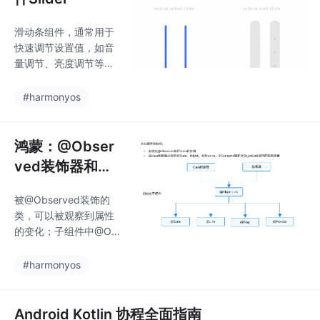
化子组件中的@Prop变
量。当且仅当@Prop有
滑动条组件，通常用于
本地初始化时，从父组
快速调节设置值，如音
件向子组件传递@Prop
量调节、亮度调节等应
的数据源才是可选的。
用场景。说明该组件从
单向同步：对父组件状
API Version 7开始支
#harmonyos
持。
鸿蒙：@Obser
ved装饰器和@
ObjectLink装饰
被@Observed装饰的
器：嵌套类对象
类，可以被观察到属性
属性变化
的变化；子组件中@Obj
ectLink装饰器装饰的状
态变量用于接收@Obse
#harmonyos
rved装饰的类的实例，
和父组件中对应的状态
变量建立双向数据绑
Android Kotlin 协程全面指南