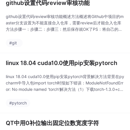
github设置代码review审核功能
github设置代码review审核功能概述方法概述将Github中项目的m
aster分支设置为不能直接合入仓库，需要review后才能合入仓库
方法步骤一：步骤二：步骤三：然后保存就OK了PS：将自己的git
hub的项目授权其他用户...
#git
linux 18.04 cuda10.0使用pip安装pytorch
linux 18.04 cuda10.0使用pip安装pytorch背景解决方法背景在py
charm中导入包import torch时报如下错误：ModuleNotFoundErr
or: No module named ‘torch’解决方法（1）下载torch-1.3.0+cu1
00-cp36-cp36m-linux_x86_64.whl：study:~$ wget https://...
#pytorch
QT中用0补位输出固定位数宽度字符