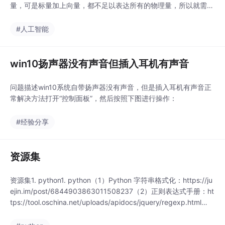
量，可是标量加上向量，都不足以表达所有的物理量，所以就需要
扩大数学量的概念，张量就出现了。概念几何代数中定义的张量是
基于向量和矩阵的推广，通俗一点理解的话，我们可以将标量视为
#人工智能
零阶张量，矢量视为一阶张量，那么矩阵就是二阶张量。...
win10扬声器没有声音但插入耳机有声音
问题描述win10系统自带扬声器没有声音，但是插入耳机有声音正
常解决方法打开“控制面板”，然后按照下图进行操作：
#经验分享
资源集
资源集1. python1. python（1）Python 字符串格式化：https://ju
ejin.im/post/6844903863011508237（2）正则表达式手册：ht
tps://tool.oschina.net/uploads/apidocs/jquery/regexp.html
（3）在线正则表达式：https://c.runoob.com/front-end/854...