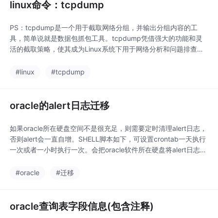
linux命令：tcpdump
PS：tcpdump是一个用于截取网络分组，并输出分组内容的工
具，简单说就是数据包抓包工具。tcpdump凭借强大的功能和灵
活的截取策略，使其成为Linux系统下用于网络分析和问题排查的
首选工具。tcpdump提供了源代码，公开了接口，因此具备很强
的可扩展性，对于网络维护和入侵者都是非常有用的工具。tcpdu
#linux
#tcpdump
mp存在于基本的Linux系统中，由于它需要将网络界面设置为混杂
模式，普通用户不能正常执行
oracle的alert日志迁移
如果oracle所在硬盘空间不是很充足，则需要定时清理alert日志，
否则alert会一直自增。SHELL脚本如下，可设置crontab一天执行
一次或者一小时执行一次。会把oracle软件所在硬盘将alert日志迁
移到目的路径。#!/bin/bash#-------------------------------------
------------------------# 将oracle产
#oracle
#迁移
oracle查询表字段信息(包含注释)