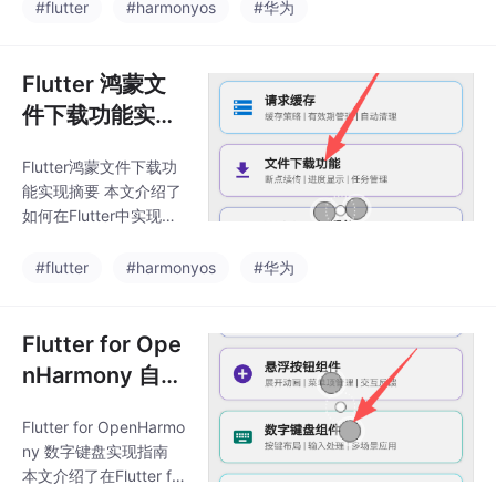
括： 核心架构设计：通
#flutter
#harmonyos
#华为
持升序降序切换、多条
过PaginationState管理
件排序等关键功能，可
分页状态，实现基础加
直接应用于生产环境。
载逻辑 关键功能实现：
Flutter 鸿蒙文
特别适合需要处理复
滚动监听自动加载、页
件下载功能实
面跳转控制、加载指示
现：断点续传与
器显示 性能表现：测试
Flutter鸿蒙文件下载功
进度显示
结果显示加载流畅、内
能实现摘要 本文介绍了
存占用合理 完整代码获
如何在Flutter中实现支
取：提供可直接集成的
持断点续传的文件下载
组件实现方案 该方案支
功能，适用于鸿蒙系统
#flutter
#harmonyos
#华为
持无限滚动和分页浏览
开发。主要内容包括：
两种模式，适用于新闻
核心功能： 实现文件下
资讯、电商商品等多种
载、暂停、继续和取消
Flutter for Ope
场景，
操作 支持断点续传功能
nHarmony 自定
实时显示下载进度 关键
义数字键盘的鸿
技术： 使用Dio库处理H
Flutter for OpenHarmo
蒙化实现指南
TTP请求 通过Range头
ny 数字键盘实现指南
实现断点续传 采用状态
本文介绍了在Flutter for
管理跟踪下载任务 UI展