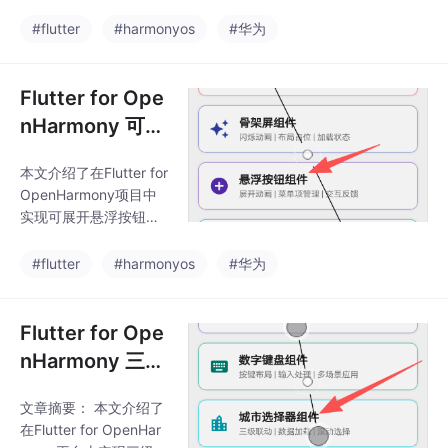
OpenHarmony项目中
示： 进度条显示下载百
实现自定义数字键盘的
#flutter
#harmonyos
#华为
分比 不同状态显示对应
技术方案，包含以下核
图标和颜色 提供完整的
心内容： 业务场景分析
下载任
支付安全、界面一致
Flutter for Ope
性、特殊布局需求等场
nHarmony 可展
景 鸿蒙系统输入法框架
开悬浮按钮的鸿
的兼容性考量 技术架构
本文介绍了在Flutter for
蒙化适配实践
设计 模块化组件架构
OpenHarmony项目中
（基础键盘/密码键盘/
实现可展开悬浮按钮的
计算器键盘/金额键盘）
技术实践。文章首先分
独立状态管理策略 核心
析了悬浮按钮的设计需
#flutter
#harmonyos
#华为
实现要点 使用GridView
求，然后详细讲解了组
构建3
件层次结构和动画控制
器设计。核心代码实现
Flutter for Ope
部分展示了动画初始
nHarmony 三级
化、状态切换、菜单项
城市选择器的鸿
动画构建等关键技术
文章摘要： 本文介绍了
蒙化适配与实现
点。最后分享了鸿蒙化
在Flutter for OpenHar
适配中的触摸热区、动