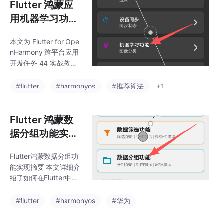
Flutter 鸿蒙应
用机器学习功能
集成实战：TFLi
本文为 Flutter for Ope
te兼容框架+模
nHarmony 跨平台应用
拟推理引擎，打
开发任务 44 实战教
造端侧智能体验
程，完整实现端侧机器
学习功能集成，通过兼
#flutter
#harmonyos
#推荐算法
+1
容多后端的机器学习框
架设计与模拟推理引
擎，解决了鸿蒙系统对
Flutter 鸿蒙数
标准 tflite_flutter 库的
据分组功能实
兼容性问题，在鸿蒙设
现：分组逻辑与
备上打造了完整的端侧
Flutter鸿蒙数据分组功
组内排序
智能体验。基于前序智
能实现摘要 本文详细介
能推荐、语音识别、权
绍了如何在Flutter中实
限管理等能力，完成了
现高效的数据分组功
ML服务框架封装、模拟
能，适用于鸿蒙等多平
#flutter
#harmonyos
#华为
推理引擎实现、图像分
台开发。主要内容包
类/情感分析/文本分类