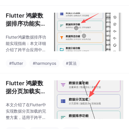
计 通过FilterConfig类
批量数据操作 提供性能
封装所有筛选条件 实现
优化
多条件组合筛选逻辑 支
Flutter 鸿蒙数
持文本搜索、分类选
据排序功能实
择、范围筛选等多种方
现：排序算法与
式 关键功能实现 搜索框
Flutter鸿蒙数据排序功
条件组合
实时过滤功能 分类选择
能实现指南：本文详细
标签组件 价格范围滑块
介绍了跨平台应用中数
控件 折扣商品开关筛选
据排序功能的完整实现
性能表现 测试显示筛选
方案。主要内容包括：
#flutter
#harmonyos
#算法
响应时间≤50ms 支持1
1) 核心排序算法设计，
000条数据流畅筛选 内
支持多字段组合排序；
2) 交互式界面实现，包
Flutter 鸿蒙数
含主次排序条件选择；
据分页加载实
3) 完整代码示例，涵盖
现：分页逻辑与
排序配置、比较逻辑和
本文介绍了在Flutter中
加载更多
UI组件。文章通过电商
实现数据分页加载的完
商品排序等实际场景，
整方案，适用于跨平台
演示了如何实现灵活高
应用开发。主要内容包
效的数据排序系统，支