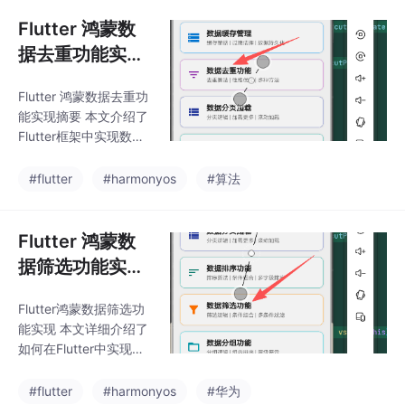
括： 核心架构设计：采
三大核心功
用GroupedData类管理
Flutter 鸿蒙数
分组数据，支持动态分
据去重功能实
组键、条目列表和展开
现：去重算法与
状态。 分组逻辑实现：
Flutter 鸿蒙数据去重功
性能优化
通过分组字段选择器实
能实现摘要 本文介绍了
现多维度分组，支持按
Flutter框架中实现数据
分类、状态等字段灵活
去重功能的完整方案，
分组。 组内排序功能：
适用于Android/iOS/鸿
#flutter
#harmonyos
#算法
提供排序字段和排序方
蒙平台。内容涵盖： 技
向选择，支持名称、日
术背景：分析数据去重
期、优先级等多种排序
在用户管理、商品列表
Flutter 鸿蒙数
方式。 交
等场景的核心价值 实现
据筛选功能实
方案： 提供4种去重算
现：筛选逻辑与
法：Set、遍历、索引和
Flutter鸿蒙数据筛选功
条件组合
Map方法 详细代码实现
能实现 本文详细介绍了
每种算法逻辑 性能对比
如何在Flutter中实现跨
测试结果展示 功能特
平台的数据筛选功能，
性： 实时处理输入数据
重点包括： 核心架构设
#flutter
#harmonyos
#华为
显示详细统计信息 支持