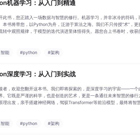
thon机器学习：从入门到精通
开此书，您正踏入一场数据与智慧的修行。机器学习，并非冰冷的符码，
。本书将带您，以Python为舟，泛游于算法之海。我们不只传授“术”，更
流转中观照规律，于模型的迭代演进里体悟得失。愿您合上书卷时，收获
双洞悉复杂、化繁为简的“智慧之眼”。现在，让我们一同启程。
工智能
#python
#架构
thon深度学习：从入门到实战
读者，欢迎您翻开这本书。我们即将探索的，是深度学习的宇宙——一个
界。它既是严谨的科学，也是创造的艺术，更是一条通往未来智慧的修行
原理出发，亲手搭建神经网络，驾驭Transformer等前沿模型，最终将
畏惧，保持好奇。这不仅是一次知识的学习，更是一场思维的远行。来，
。
工智能
#python
#架构