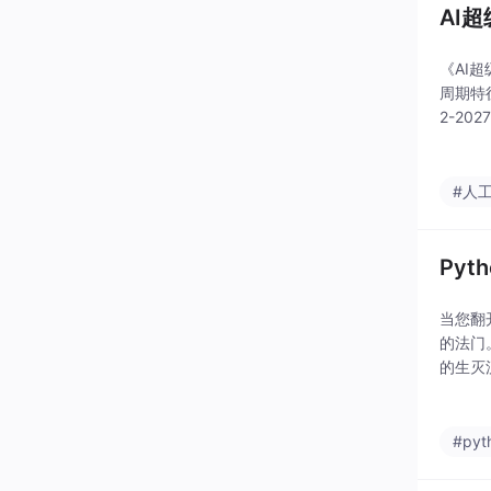
AI
《AI
周期特
2-20
芯片、
#人
Py
当您翻
的法门
的生灭
更有一
#pyt