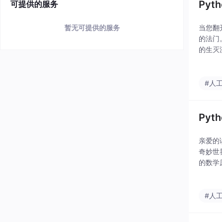
Py
可提供的服务
当您翻
暂无可提供的服务
的法门
的生灭
更有一
#人
Py
亲爱的
奇妙世
的数学
请放下
旅程吧
#人