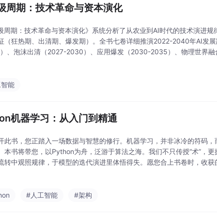
超级周期：技术革命与资本演化
超级周期：技术革命与资本演化》系统分析了从农业到AI时代的技术演进
征（狂热期、出清期、爆发期）。全书七卷详细推演2022-2040年AI发
27）、泡沫出清（2027-2030）、应用爆发（2030-2035）、物理世界融
云计算、自动驾驶等核心领域，探讨AI重构经济系统、社会阶层及文明形
工智能
thon机器学习：从入门到精通
开此书，您正踏入一场数据与智慧的修行。机器学习，并非冰冷的符码，
。本书将带您，以Python为舟，泛游于算法之海。我们不只传授“术”，更
流转中观照规律，于模型的迭代演进里体悟得失。愿您合上书卷时，收获
双洞悉复杂、化繁为简的“智慧之眼”。现在，让我们一同启程。
hon
#人工智能
#架构