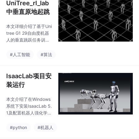
UniTree_rl_lab
中垂直原地起跳
本文详细介绍了基于Uni
tree G1 29自由度机器
人的垂直跳跃任务训练
流程。主要包括：1) 导
入跳跃奖励模块；2) 创
#人工智能
#算法
建环境配置文件；3) 配
置场景、观测、奖励、
动作和终止条件，重点
IsaacLab项目安
使用平坦地形、零速度
装运行
命令和跳跃高度奖励；
4) 注册新环境；5) 测试
本文介绍了在Windows
环境功能；6) 开始训
系统下安装IsaacLab 5.
练。配置过程强调跳跃
1及配置机器人强化学习
任务特有的参数设置，
环境的方法。主要内容
如基座高度观测、垂直
包括：1）按照官方文档
#python
#机器人
速度奖励和落地检测，
安装IsaacSim 5.1；2）
同时保留基本稳定性约