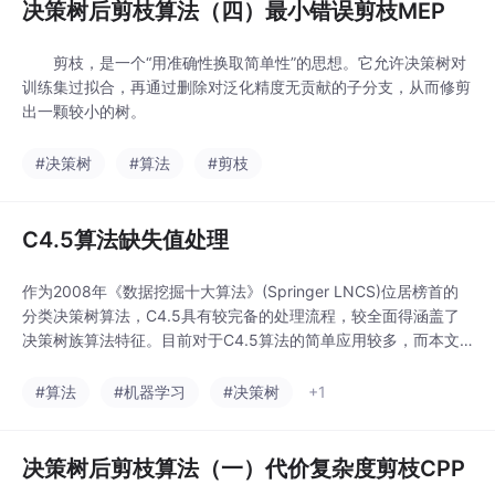
决策树后剪枝算法（四）最小错误剪枝MEP
​ ​ 剪枝，是一个“用准确性换取简单性”的思想。它允许决策树对
训练集过拟合，再通过删除对泛化精度无贡献的子分支，从而修剪
出一颗较小的树。
#决策树
#算法
#剪枝
C4.5算法缺失值处理
作为2008年《数据挖掘十大算法》(Springer LNCS)位居榜首的
分类决策树算法，C4.5具有较完备的处理流程，较全面得涵盖了
决策树族算法特征。目前对于C4.5算法的简单应用较多，而本文
主要总结其中的缺失值处理步骤，其余部分初略介绍。
#算法
#机器学习
#决策树
+1
决策树后剪枝算法（一）代价复杂度剪枝CPP