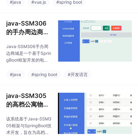
需科学化、个性化的推
#java
#vue.js
#spring boot
安排与任务派发，支持
荐方案。基于Java-SS
移动端数据采集。资源
M框架与SpringBoot的
调度监控模块集成传感
老年人活动中心健康饮
java-SSM306
器数据，实时监测土壤
食推荐系统，旨在通过
墒
的手办周边商
信息化手段为老年群体
城-springboot
提供精准的饮食建议，
Java-SSM306手办周
结合其健康状况、饮食
边商城是一个基于Sprin
习惯及营养需求，提升
gBoot框架开发的电子
生活质量。系统采用B/
商务平台，专注于动漫
S架构，前端使用HTML
手办、模型、周边商品
#java
#spring boot
#开发语言
5、CSS3及JavaScript
的在线销售与管理。系
技术实现交互界面，后
统采用SSM（Spring+S
端基于SpringBoo
pringMVC+MyBatis）
java-SSM305
架构，结合MySQL数据
的高档公寓物业
库，实现用户管理、商
管理系统-sprin
品展示、购物车、订单
该系统基于Java-SSM3
gboot
处理、支付集成等核心
05框架与SpringBoot技
功能，为二次元爱好者
术开发，旨在为高档公
提供便捷的购物体验。