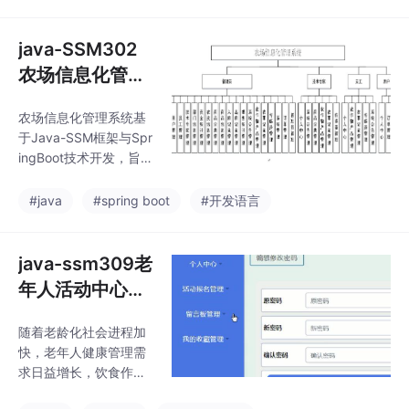
与供应链管理。系统采
用前后端分离开发，后
端使用SpringBoot+My
java-SSM302
Batis框架，前端基于Vu
农场信息化管理
e.js+Element UI构建，
系统-springboo
支持多角色协同操作，
农场信息化管理系统基
t
涵盖供应商、商户、平
于Java-SSM框架与Spr
台管理员及消费者。
ingBoot技术开发，旨在
实现农业生产全流程数
字化管理。系统采用B/
#java
#spring boot
#开发语言
S架构，整合物联网、
大数据分析等现代信息
技术，为中小型农场提
java-ssm309老
供智能化解决方案。系
年人活动中心健
统核心模块包括农业生
康饮食推荐系
产管理、资源调度监
随着老龄化社会进程加
统-springboot
控、农产品溯源和数据
快，老年人健康管理需
分析四大功能。农业生
求日益增长，饮食作为
产管理模块实现作物生
健康核心要素之一，亟
长周期记录、农事活动