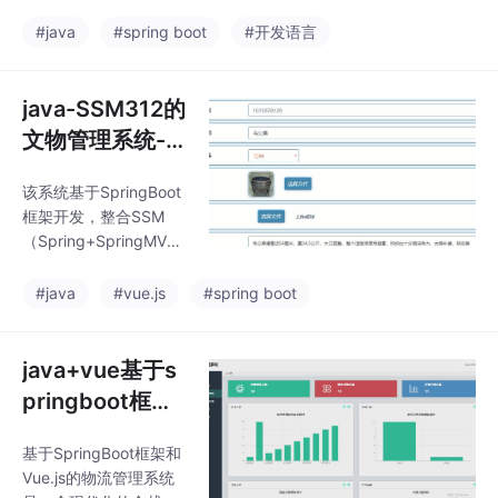
寓提供高效、智能化的
物业管理解决方案。系
#java
#spring boot
#开发语言
统采用B/S架构，结合M
ySQL数据库，实现多角
色协同管理、数据可视
java-SSM312的
化分析及移动端适配，
文物管理系统-s
提升物业服务效率与住
pringboot
户体验。核心功能模块
该系统基于SpringBoot
住户管理：支持住户信
框架开发，整合SSM
息录入、权限分配、投
（Spring+SpringMVC
诉建议处理，集成人脸
+MyBatis）技术栈，旨
识别门禁系统，确保社
在实现文物信息的数字
#java
#vue.js
#spring boot
区安全。收费管理：自
化管理。系统采用B/S
动化生成水电费、物业
架构，前端使用Thymel
费账单，支持在线支付
eaf模板引擎或Vue.js构
java+vue基于s
与历史记录查
建交互界面，后端通过
pringboot框架
RESTful API提供数据支
的物流管理系统
持，数据库选用MySQL
基于SpringBoot框架和
或Oracle存储文物档
Vue.js的物流管理系统
案、分类、流转记录等