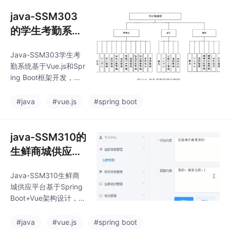
图书借阅管理功能。系
统分为前台用户模块和
java-SSM303
后台管理模块，支持多
的学生考勤系统
角色权限控制，涵盖图
vue-springboo
书检索、借阅归还、用
Java-SSM303学生考
t
户管理、数据统计等核
勤系统基于Vue.js和Spr
心业务。技术架构后端
ing Boot框架开发，采
使用SpringBoot 2.x快
用前后端分离架构。前
速搭建，简化配置并内
端使用Vue.js实现动态
#java
#vue.js
#spring boot
嵌Tomcat服务器；持久
交互界面，后端基于Sp
层通过MyBatis实
ring Boot整合Spring、
Spring MVC和MyBatis
java-SSM310的
（SSM）框架，提供高
生鲜商城供应平
效的数据处理和业务逻
台vue多商家-s
辑支持。系统通过REST
Java-SSM310生鲜商
pringboot
ful API实现前后端通
城供应平台基于Spring
信，MySQL数据库存储
Boot+Vue架构设计，整
数据，Redis缓存优化性
合多商家管理模式，实
能。
现生鲜产品的在线交易
#java
#vue.js
#spring boot