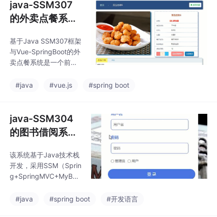
java-SSM307
的外卖点餐系统
vue-springboo
基于Java SSM307框架
t
与Vue-SpringBoot的外
卖点餐系统是一个前后
端分离的在线订餐平
台，整合了SpringBoo
#java
#vue.js
#spring boot
t、MyBatis、Vue.js等
技术栈。系统分为用户
端、商家端和管理员
java-SSM304
端，支持菜品浏览、购
的图书借阅系
物车管理、订单支付、
统-springboot
配送跟踪等功能，同时
该系统基于Java技术栈
提供数据统计和权限管
开发，采用SSM（Sprin
理模块。
g+SpringMVC+MyBati
s）框架与SpringBoot
整合实现，主要面向图
#java
#spring boot
#开发语言
书馆或机构提供高效的