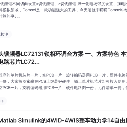
sol铌酸锂不同切向设置x切铌酸锂、z切铌酸锂 归一化电场强度设置、加
料模拟领域，Comsol是一款功能强大的工具，今天咱就来唠唠Comsol
计算的事儿。
觉检测
头锁频器LC72131锁相环调台方案 一、方案特色 
路芯片LC72...
程序的单片机芯片一片，空PCB一片，旋转编码器用PCB一片，硬件电
一份，大家按图索骥在PCB上焊装好硬件，插上单片机芯片即可投入使用
空PCB一片，旋转编码器用PCB一片，硬件电路图一份，元件清单一份
CB上焊装好硬件，插上单片机芯片即可投入使用。用旋转编码器进行调台
乐趣，
us
atlab Simulink的4WID-4WIS整车动力学1