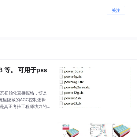
关注
8 等。 可用于pss
结果动态初始化直接报错，愣是
里隐藏的AGC控制逻辑，
才是真正考验工程师功力的地
1列参数，新加机组时