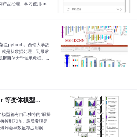
产品经理、学习使用axur
，必须来给大家分享分享。
是pytorch。西储大学故
，就是从数据处理，到最后
凯斯西储大学轴承数据。
 1DCNN）的故障诊
er 等变体模型...
t，每个模型都有自己独特的"骚操
直接掉到70%，最后发现是
数爆炸会导致显存占用飙
实际