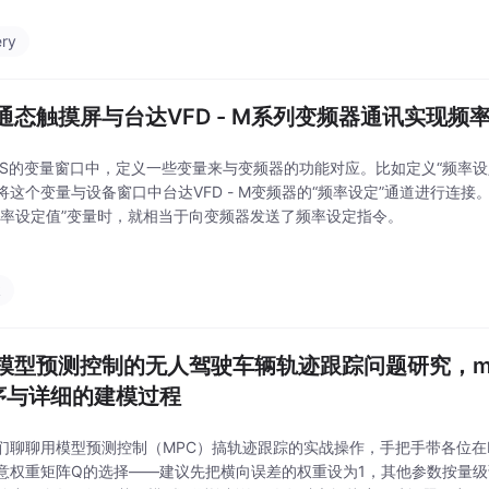
ery
通态触摸屏与台达VFD - M系列变频器通讯实现频
GS的变量窗口中，定义一些变量来与变频器的功能对应。比如定义“频率设
将这个变量与设备窗口中台达VFD - M变频器的“频率设定”通道进行连
频率设定值”变量时，就相当于向变频器发送了频率设定指令。
k
模型预测控制的无人驾驶车辆轨迹跟踪问题研究，matl
序与详细的建模过程
们聊聊用模型预测控制（MPC）搞轨迹跟踪的实战操作，手把手带各位在Ma
意权重矩阵Q的选择——建议先把横向误差的权重设为1，其他参数按量