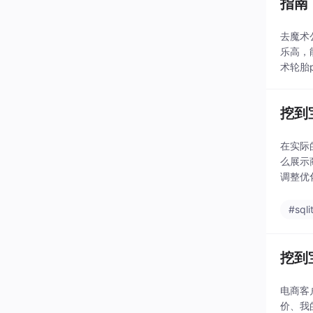
指南
去魔术
乐高，
术轮胎
c20
跳动，
挖到
在实际
么展示
调整优
的是一
给各位
#sqli
挖到
电商客
价、我