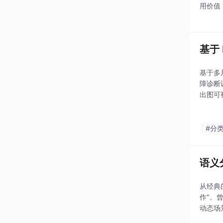
用价值
e的同
基于 
基于多
障诊断
出图可
嘿，刚
#分
语义分
从经典的
作"。
动态场
升，特