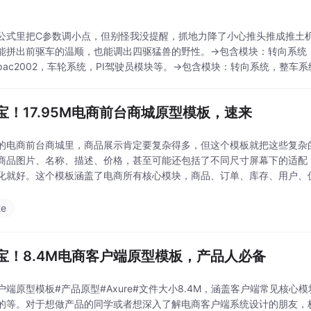
公式里把C参数调小点，但别怪我没提醒，抓地力降了小心推头推成推土
能拼出前驱车的温顺，也能调出四驱猛兽的野性。→包含模块：转向系统
pac2002，车轮系统，PI驾驶员模块等。→包含模块：转向系统，整车
02，车轮系统，PI驾驶员模块等。→十四自由度包含：整车纵向，横向，
四
宝！17.95M电商前台商城原型模板，速来
的电商前台商城里，商品展示肯定要复杂得多，但这个模板就把这些复杂
商品图片、名称、描述、价格，甚至可能还包括了不同尺寸屏幕下的适配
化就好。这个模板涵盖了电商所有核心模块，商品、订单、库存、用户、
应俱全。总之，这个电商前台商城原型模板真的是个宝藏，能帮我们节省
互联网产品经理和正
te
宝！8.4M电商客户端原型模板，产品人必备
户端原型模板#产品原型#Axure#文件大小8.4M，涵盖客户端常见核心
的等。对于想做产品的同学或者想深入了解电商客户端系统设计的朋友，