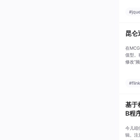
#jqu
昆仑
在MC
值型。
修改“
#flin
基于
B程
今儿咱
辑。注