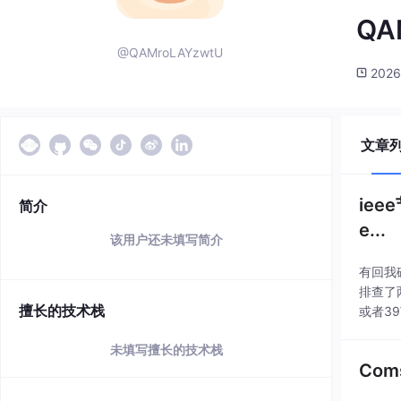
QA
@QAMroLAYzwtU
2026
文章
iee
简介
e...
该用户还未填写简介
有回我碰
排查了
擅长的技术栈
或者3
方。这
未填写擅长的技术栈
Co