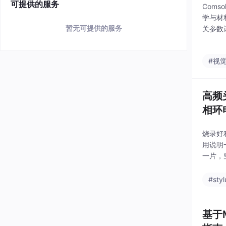
可提供的服务
Com
学与材
暂无可提供的服务
关参数
#视
高频
相环电
烧录好
用说明
一片，
骥在P
手感与
#styl
基于M