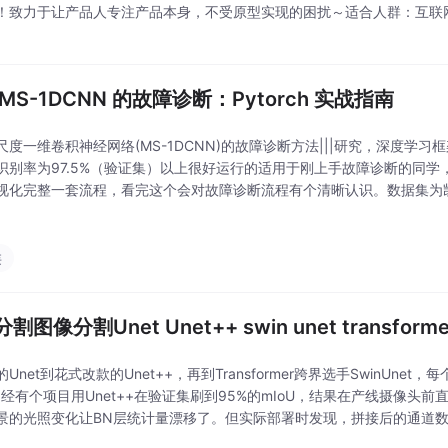
！致力于让产品人专注产品本身，不受原型实现的困扰～适合人群：互联网
学最近在研究电商客户端的设计，发现了一个超棒的电商客户端原型模板
MS-1DCNN 的故障诊断：Pytorch 实战指南
尺度一维卷积神经网络(MS-1DCNN)的故障诊断方法|||研究，深度学习框架
识别率为97.5%（验证集）以上很好运行的适用于刚上手故障诊断的同学
视化完整一套流程，看完这个会对故障诊断流程有个清晰认识。数据集为
上手故障诊断的同学们！今天咱来唠唠基于多尺度一维卷积神经网络（MS -
类
割图像分割Unet Unet++ swin unet transform
Unet到花式改款的Unet++，再到Transformer跨界选手SwinUne
曾经有个项目用Unet++在验证集刷到95%的mIoU，结果在产线摄像头前
景的光照变化让BN层统计量漂移了。但实际部署时发现，拼接后的通道
别是处理1024x1024的高清病理切片时，差点把显卡送走。更坑的是在