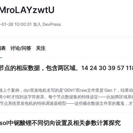
MroLAYzwtU
-01-26 10:00:31 加入 DevPress
列表
讨论/问答
关注
e节点的相应数据，包含两区域、14 24 30 39 57 11
上个案例，dyr里发电机名写的是'GEN1'而raw文件里是'Gen 1'，
两小时才找到这字符差异。每个节点数据集的特殊设定——比如两区域系统
9节点系统里发电机的特殊调速器模型——这些藏在数据文件里的魔鬼，
里容易踩的坑是发电机数据列的对应关系，MATPOWER的gen矩阵有2
msol中铌酸锂不同切向设置及相关参数计算探究