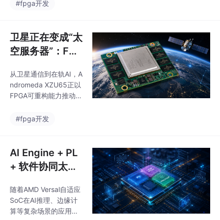
代。
#fpga开发
卫星正在变成“太
空服务器”：FPG
A为何成为商业
从卫星通信到在轨AI，A
航天新底座？
ndromeda XZU65正以
FPGA可重构能力推动商
业航天迈向智能化时
代。
#fpga开发
AI Engine + PL
+ 软件协同太复
杂？AMD 给出
随着AMD Versal自适应
新验证路径
SoC在AI推理、边缘计
算等复杂场景的应用，