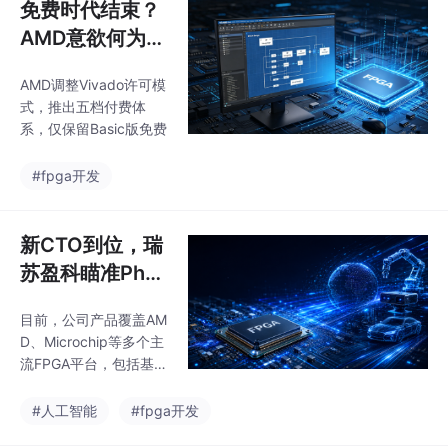
免费时代结束？
AMD意欲何为？
Vivado许可改革
AMD调整Vivado许可模
释放了什么信号
式，推出五档付费体
系，仅保留Basic版免费
#fpga开发
新CTO到位，瑞
苏盈科瞄准Phys
ical AI：FPGA
目前，公司产品覆盖AM
正在迎来属于自
D、Microchip等多个主
己的时代
流FPGA平台，包括基于
AMD Zynq UltraScale
+ MPSoC、Versal系
#人工智能
#fpga开发
列，以及Microchip Pol