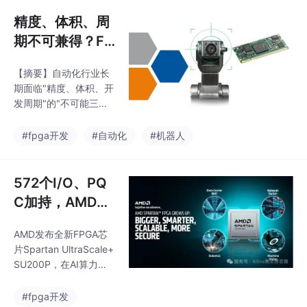
arFire SoC等架构，可
满足工业控制、智能视
精度、体积、周
觉、机器人、测试测
期不可兼得？FP
量、航空航天和医疗电
GA正在打破自
子等不同场景的需求。F
【摘要】自动化行业长
动化行业“不可能
PGA正是其中不可或缺
期面临"精度、体积、开
的一环。看似是一项普
三角”
发周期"的"不可能三
通的人事任命，背后却
角"难题，但Mecademi
折射出瑞苏盈科（Enclu
c Meca500六轴机器人
#fpga开发
#自动化
#机器人
stra）对下一代边缘智
与Enclustra Mars ZX2
FPGA模块的组合提供了
突破方案。这款重量不
572个I/O、PQ
足5kg的机器人实现了5
C加持，AMD最
微米级重复定位精度，
强Spartan背后
关键在于FPGA提供的确
AMD发布全新FPGA芯
藏着什么产业逻
定性实时控制能力——
片Spartan UltraScale+
通过硬件并行处理多任
辑？
SU200P，在AI算力热
务，避免传统CPU架构
潮中另辟蹊径。这款产
的延迟问题。Mars ZX2
品不仅具备572个I/O、
#fpga开发