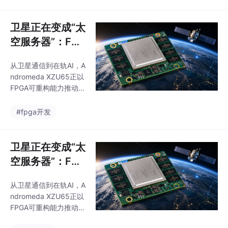
PCIe Gen4等强大硬件
配置，更集成了后量子
密码学等安全功能，标
卫星正在变成“太
志着AMD正将Spartan
空服务器”：FPG
系列从"逻辑器件"升级
A为何成为商业
为"安全管理平台"。其
从卫星通信到在轨AI，A
航天新底座？
推出背景反映了AI基础
ndromeda XZU65正以
设施的新需求：随着AI
FPGA可重构能力推动商
服务器复杂度飙升，系
业航天迈向智能化时
统管理、安全认证等
代。
#fpga开发
卫星正在变成“太
空服务器”：FPG
A为何成为商业
从卫星通信到在轨AI，A
航天新底座？
ndromeda XZU65正以
FPGA可重构能力推动商
业航天迈向智能化时