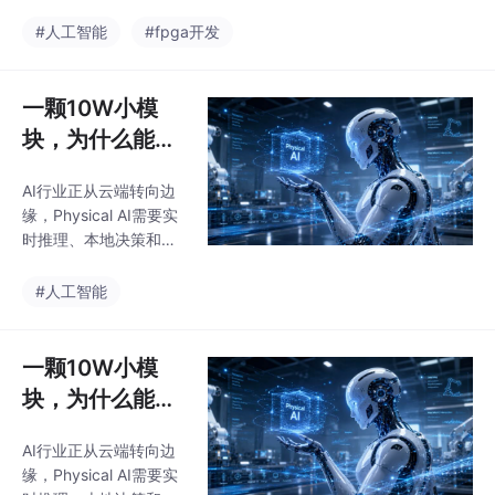
系统验证已成为开发瓶
颈。传统FPGA模块化验
#人工智能
#fpga开发
证难以应对AIEngine、
PL和软件协同工作的异
构系统挑战。
一颗10W小模
块，为什么能撑
起Physical AI的
AI行业正从云端转向边
未来？
缘，Physical AI需要实
时推理、本地决策和多
传感器融合。SiMa.ai与
Enclustra联手，打造可
#人工智能
部署、可复制的边缘AI
基础设施，解决工程化
难题，推动AI真正进入
一颗10W小模
工业现场。
块，为什么能撑
起Physical AI的
AI行业正从云端转向边
未来？
缘，Physical AI需要实