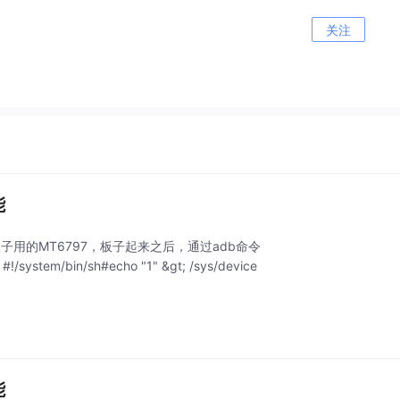
关注
能
板子用的MT6797，板子起来之后，通过adb命令
n/sh#echo "1" &gt; /sys/device
能