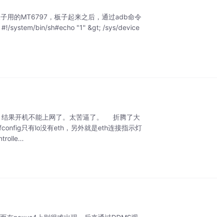
板子用的MT6797，板子起来之后，通过adb命令
n/sh#echo "1" &gt; /sys/device
电，结果开机不能上网了。太苦逼了。 折腾了大
fig只有lo没有eth，另外就是eth连接指示灯
lle...