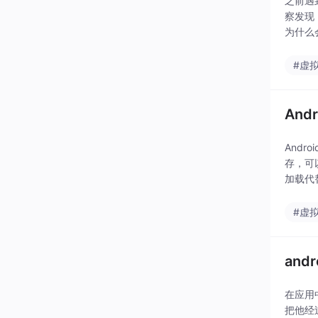
之前遇
察发现
为什么会
#虚
And
Andr
存，可
加载代
码是从
#虚
an
在应用
把他经