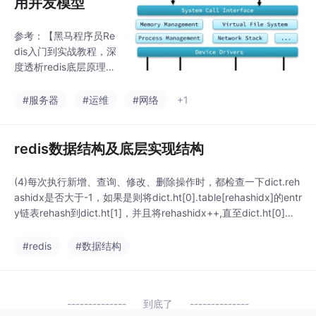
用并发模型
参考：【黑马程序员Re
dis入门到实战教程，深
度透析redis底层原理+r
edis分布式锁+企业解决
方案+黑马点评实战项
#服务器
#运维
#网络
+1
目】 https://www.bilibi
li.com/video/BV1cr4y1
671t/?
redis数据结构及底层实现结构
(4)每次执行新增、查询、修改、删除操作时，都检查一下dict.reh
ashidx是否大于-1，如果是则将dict.ht[0].table[rehashidx]的entr
y链表rehash到dict.ht[1]，并且将rehashidx++,直至dict.ht[0]的
所有数据都rehash到dict.ht[1]（一次迁移一个元素，该元素只能
出现在dict.ht[1]或者dict.ht[0]中）（由
#redis
#数据结构
到底了