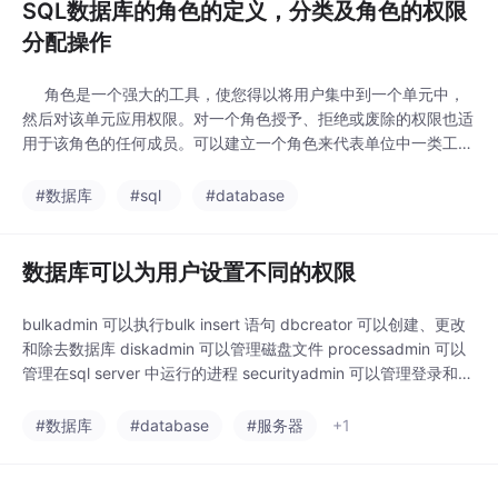
SQL数据库的角色的定义，分类及角色的权限
分配操作
角色是一个强大的工具，使您得以将用户集中到一个单元中，
然后对该单元应用权限。对一个角色授予、拒绝或废除的权限也适
用于该角色的任何成员。可以建立一个角色来代表单位中一类工作
人员所执行的工作，然后给这个角色授予适当的权限。当工作人员
开始工作时，只须将他们添加为该角色成员，当他们离开工作时，
#数据库
#sql
#database
将他们从该角色中删除。而不必在每个人接受或离开工作时，反复
授予、拒绝和废除其权限。权限在用户成为角色成员
数据库可以为用户设置不同的权限
bulkadmin 可以执行bulk insert 语句 dbcreator 可以创建、更改
和除去数据库 diskadmin 可以管理磁盘文件 processadmin 可以
管理在sql server 中运行的进程 securityadmin 可以管理登录和cr
eate database权限，还可以读取错误日志和更改密码 serveradm
in 可以设置服务器范围的配置选项，关闭服务器 setup
#数据库
#database
#服务器
+1