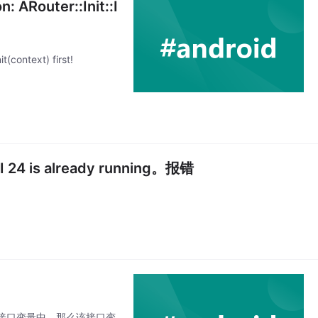
: ARouter::Init::I
t(context) first!
PI 24 is already running。报错
接口变量中，那么该接口变