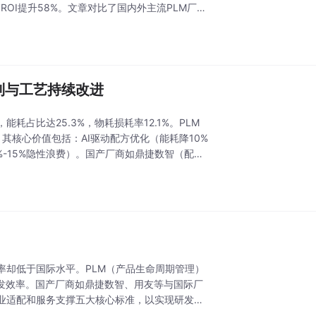
OI提升58%。文章对比了国内外主流PLM厂商
制与工艺持续改进
占比达25.3%，物耗损耗率12.1%。PLM
其核心价值包括：AI驱动配方优化（能耗降10%
%-15%隐性浪费）。国产厂商如鼎捷数智（配方
率却低于国际水平。PLM（产品生命周期管理）
发效率。国产厂商如鼎捷数智、用友等与国际厂
行业适配和服务支撑五大核心标准，以实现研发效