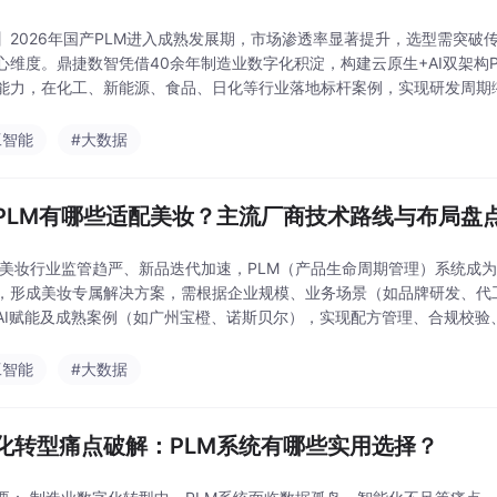
】2026年国产PLM进入成熟发展期，市场渗透率显著提升，选型需突
心维度。鼎捷数智凭借40余年制造业数字化积淀，构建云原生+AI双架构
能力，在化工、新能源、食品、日化等行业落地标杆案例，实现研发周期缩短
企业选型应避免唯参数论，需结合行业特性和实
工智能
#大数据
PLM有哪些适配美妆？主流厂商技术路线与布局盘
 美妆行业监管趋严、新品迭代加速，PLM（产品生命周期管理）系统成
，形成美妆专属解决方案，需根据企业规模、业务场景（如品牌研发、代
AI赋能及成熟案例（如广州宝橙、诺斯贝尔），实现配方管理、合规校验、
备案通过率达99%。选型应聚焦场景匹配、落地
工智能
#大数据
化转型痛点破解：PLM系统有哪些实用选择？