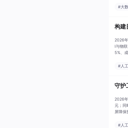
#大
构建
202
I与物
5%、
解决方
#人
守护
202
元；同
屏障保
中，鼎
#人