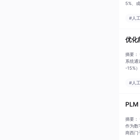
5%、
解决方
#人
优化
摘要：
系统通
-15
智能优
#人
PL
摘要：
作为数
商西门
率50