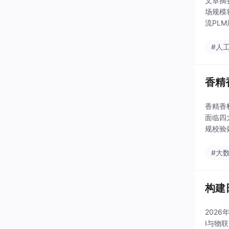
文章摘
场规模
流PL
向智能
#人
香精
香精香
面临四
规校验
选，用
#大
构建
202
I与物