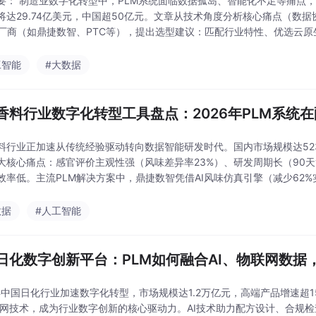
要： 制造业数字化转型中，PLM系统面临数据孤岛、智能化不足等痛点，国内
将达29.74亿美元，中国超50亿元。文章从技术角度分析核心痛点（数
M厂商（如鼎捷数智、PTC等），提出选型建议：匹配行业特性、优选云原
化、轻量化发展，企业需结合自身需求
工智能
#大数据
香料行业数字化转型工具盘点：2026年PLM系统
料行业正加速从传统经验驱动转向数据智能研发时代。国内市场规模达523亿元
大核心痛点：感官评价主观性强（风味差异率23%）、研发周期长（90天v
效率低。主流PLM解决方案中，鼎捷数智凭借AI风味仿真引擎（减少62
友/金蝶分别适合集团化和成长型
数据
#人工智能
日化数字创新平台：PLM如何融合AI、物联网数据
6年中国日化行业加速数字化转型，市场规模达1.2万亿元，高端产品增速超
联网技术，成为行业数字创新的核心驱动力。AI技术助力配方设计、合规