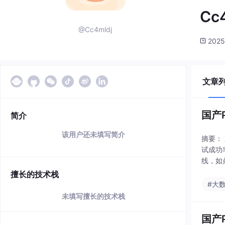
Cc
@Cc4mldj
2025
文章
国产
简介
该用户还未填写简介
摘要：
试成功
线，如
避免盲
擅长的技术栈
#大
未填写擅长的技术栈
国产