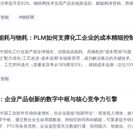
成功率提升至62%。物联网技术实现产品全链路追踪，赋能精准营销，营销R
案，并为日化企业选型提出建议，强
工智能
#物联网
能耗与物耗：PLM如何支撑化工企业的成本精细控
 中国化工行业虽产值全球领先，但面临高能耗、高物耗的“成本黑洞”问题，能耗
过“配方优化-工艺改进-成本追溯”全链路管理，成为解决痛点的关键技术。
%）、工艺闭环迭代（质量差异率从18%降至5%）、精细成本追溯（定位10
化）、用友（全生命周期
工智能
M：企业产品创新的数字中枢与核心竞争力引擎
 中国工业软件市场快速增长，但企业面临“创新悖论”：研发投入增加，效
字中枢，通过整合全生命周期数据、跨组织协同和AI赋能，可显著提升研
子、PTC等各具优势。企业选型需关注数据打通、协同能力、智能化、
%以上的提升，构建未来竞争力。 （字数：150字