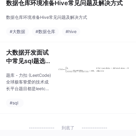
数据仓库环境准备Hive常见问题及解决方式
数据仓库环境准备Hive常见问题及解决方式
#大数据
#数据仓库
#hive
大数据开发面试
中常见sql题选
辑
题库 - 力扣 (LeetCode)
全球极客挚爱的技术成
长平台题目都是leetcod
e 上了可以点击题目会
有相应的链接由于个人
#sql
比较喜欢用开窗函数，
所以都优先用了开窗 ，
当然这些并不一定都是
到底了
最优解，答案仅供参考
每道题后面都应相应的