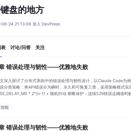
敲键盘的地方
-06-24 21:13:06 加入 DevPress
列表
讨论/问答
关注
6章 错误处理与韧性——优雅地失败
本文深入探讨了分布式系统中的错误处理与韧性设计，以Claude Cod
错误分类策略：将API错误分为瞬时、永久和可恢复三类，采用策略模式实
SE_DELAY_MS * 2^(n-1) + 随机抖动 熔断保护：连续529错误达
pt
工智能
6章 错误处理与韧性——优雅地失败