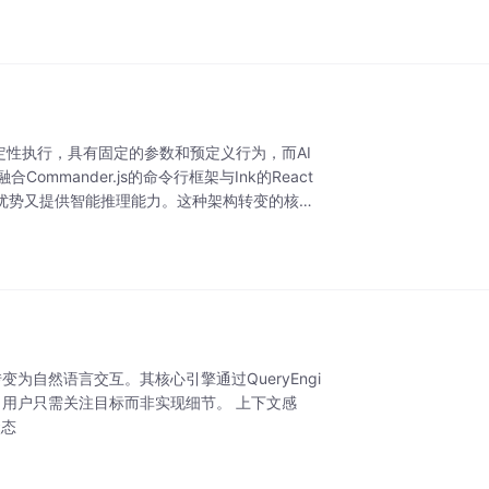
定性执行，具有固定的参数和预定义行为，而AI
mmander.js的命令行框架与Ink的React
性优势又提供智能推理能力。这种架构转变的核心
转变为自然语言交互。其核心引擎通过QueryEngi
图"，用户只需关注目标而非实现细节。 上下文感
状态