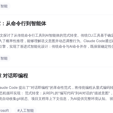
工智能
章：从命令行到智能体
本文探讨了从传统命令行工具到AI智能体的范式转变。传统CLI工具基于确
了概率性推理，能够理解语义意图并动态调整行为。Claude Code通过融合Co
染引擎，实现了渐进式智能化设计：传统命令与AI命令并存，既保留确定
数列表到语义描述
工智能
章 对话即编程
laude Code 提出了"对话即编程"的革命性范式，将传统编程从显式编码
状态机循环实现： 范式转变：从REPL的"编写代码"到AI对话的"描述意
统自动收集git状态、项目文档等上下文信息，为AI提供完整环境认知。 
rosoft
#人工智能