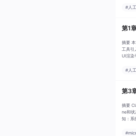
#人
第1
摘要 
工具引入
UI渲
是从参
#人
第3
摘要 C
ne和
知：系
#mic