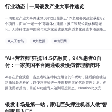
有条、生机盎然，老人还重拾起年轻时候的老本行。" 这是一
行业动态 | 一周银发产业大事件速览
部关于空巢老人与全能型机器人生活的电影——《机器人和弗兰
克》，影片展现了机器人能为人类孤独的老年生...
一周银发产业大事件速览6月12日星期五1养老服务民政部获批82
个项目，面向“一老一小”等群体住建部：推广装配式装修和适老
化、无障碍改造中国院与京东家装达成居家适老化改造专项战略合
作思派健康、数颐联康达成合作，深耕长护险产业赛道小橙集团合
作民生银行，赋能区域银发经济发展杭州妙伴、绿城椿颐围绕养老
#人工智能
#大数据
#物联网
产业等领域达成合作江汉银发经济产业园在吉年颐养中心揭牌历城
城发与山东健康，联合深耕康养产业国内首个适老场景
“AI+营养师”狂揽14.5亿融资，94%患者0自
付：一家美国平台跑通银发慢病管理新闭环
AI会在后台观察，当患者吃某种特定组合的午餐时，随后的血糖波
动曲线是怎样的，以便营养师进一步调整患者的代谢管理计划。但
据使用者反馈，目前AI功能尚未达到理想状态。Nourish此次完成
的1亿美元C轮融资，将全面用于临床网络扩张、AI健康代理研发升
级及代谢健康诊疗体系拓展，同时深化与保险、雇主及医疗系统的
银发市场是第一站，家电巨头押注机器人做“智
合作，在慢病管理领域更进一步。Nourish的商业成功说明：在老
龄化加剧、医疗成本高企的背景下，
能家居入口”