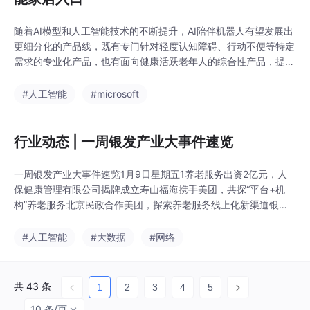
随着AI模型和人工智能技术的不断提升，AI陪伴机器人有望发展出
更细分化的产品线，既有专门针对轻度认知障碍、行动不便等特定
需求的专业化产品，也有面向健康活跃老年人的综合性产品，提供
情感陪伴的同时协助日常生活管理。从年初的CES 2025到年中的
WAIC 2025等国际科技盛会上，这类陪伴型产品备受关注，吸引
#人工智能
#microsoft
了全球家电巨头和初创企业的目光，共同探索“陪伴”这一兼具温情
与巨大市场潜力的领域。韩国LG公司
行业动态 | 一周银发产业大事件速览
一周银发产业大事件速览1月9日星期五1养老服务出资2亿元，人
保健康管理有限公司揭牌成立寿山福海携手美团，共探“平台+机
构”养老服务北京民政合作美团，探索养老服务线上化新渠道银帆
养老与煜程养老达成合作，深化康养领域服务讯众股份等合作，赋
能江西养老服务数字化管理远洋椿萱茂首个“公建民营”养老护理院
#人工智能
#大数据
#网络
落地深圳中民国康康养、远元健康合作聚焦健康管理领域国力集团
携手中国移动，推动5C数智养老服务江苏老体协等合
共 43 条
1
2
3
4
5
10 条/页