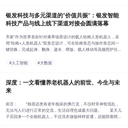
等，通过机器人联动来服务整个家庭场景。银发经济时代，老年人
多元的情感需求是一片待发掘的广阔蓝海，等待更多品牌打
银发科技与多元渠道的“价值共振”：银发智能
科技产品与线上线下渠道对接会圆满落幕
齐家”作为世界首款针对康养场景设计的载人轮椅人形机器人，采
用“轮椅+人形机器人”双形态设计，可在轮椅形态与操作形态间一
键切换，完成起身、翻身、递水、喂饭、载人移动等高频照护任
务。宗琴强调，园区不仅提供政策扶持与空间资源，更致力于打通
“科技研发—成果转化—场景落地”的全链条闭环——入驻企业可优
#人工智能
#大数据
先对接市区两级的老年医学中心、养老院、人民医院等渠道资源，
真正实现从实验室到货架的无缝衔接。本次对接会成功拆
深度：一文看懂养老机器人的前世、今生与未
来
前言： "独居还患有老年痴呆的弗兰克，不仅时常神智混乱，
无法与人们进行正常的交流，生活自理也成最大问题。 某天儿
子买回来一个全能机器人，不仅洗衣做饭样样皆通，还能陪着唠嗑
遛弯，陪伴老人完成各种生活事务。寂静冷清的家里瞬间变得井井