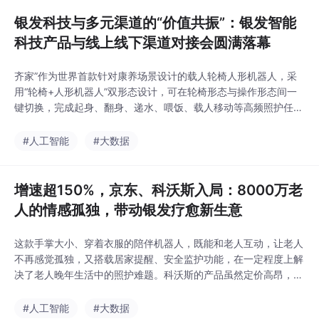
京大学布局全龄健康与
智慧康养领域富泽人寿
银发科技与多元渠道的“价值共振”：银发智能
与山东健康集团，深化
科技产品与线上线下渠道对接会圆满落幕
康养领域布局新华保险
河北首个康养旅居定点
齐家”作为世界首款针对康养场景设计的载人轮椅人形机器人，采
机构落地江西省：推出
用“轮椅+人形机器人”双形态设计，可在轮椅形态与操作形态间一
适老化家居产品购买补
键切换，完成起身、翻身、递水、喂饭、载人移动等高频照护任
贴2银发消费五一假期居
务。宗琴强调，园区不仅提供政策扶持与空间资源，更致力于打通
民健康服务销售收入同
“科技研发—成果转化—场景落地”的全链条闭环——入驻企业可优
#人工智能
#大数据
比增长40.1%3银发文娱
先对接市区两级的老年医学中心、养老院、人民医院等渠道资源，
旅游海南出台18条措施
真正实现从实验室到货架的无缝衔接。本次对接会成功拆
推动旅居养老高质量发
增速超150%，京东、科沃斯入局：8000万老
展五一期间，银发族自
驾游
人的情感孤独，带动银发疗愈新生意
这款手掌大小、穿着衣服的陪伴机器人，既能和老人互动，让老人
不再感觉孤独，又搭载居家提醒、安全监护功能，在一定程度上解
决了老人晚年生活中的照护难题。科沃斯的产品虽然定价高昂，一
只毛团儿的单价达到了3999元，但背后是具身智能全场景服务的
一盘大棋：此前，科沃斯已相继推出清洁机器人、管家机器人等
#人工智能
#大数据