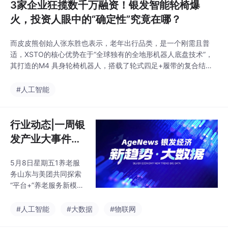
3家企业狂揽数千万融资！银发智能轮椅爆
火，投资人眼中的“确定性”究竟在哪？
而皮皮熊创始人张东胜也表示，老年出行品类，是一个刚需且普
适，XSTO的核心优势在于“全球独有的全地形机器人底盘技术”，
其打造的M4 具身轮椅机器人，搭载了轮式四足+履带的复合结
构，配合16套自研伺服系统、8关节动态底盘，平路时用轮式实现
高效行驶，遇到楼梯时自动切换履带爬楼模式。随着“出行”这一简
#人工智能
单的表达与需求越来越具体，当老人可以通过智能出行设备按照自
己的意愿出行，一个新的资本叙事实际上已经形成，
行业动态|一周银
发产业大事件速
览
5月8日星期五1养老服
务山东与美团共同探索
“平台+”养老服务新模式
立邦合作龙振养老，以
适老涂装赋能养老服务
#人工智能
#大数据
#物联网
场景升级鑫宇泰联手北